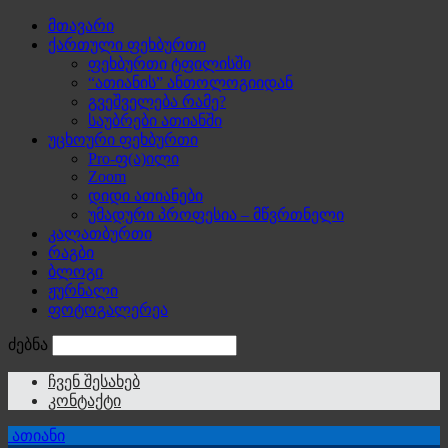
მთავარი
ქართული ფეხბურთი
ფეხბურთი ტფილისში
“ათიანის” ანთოლოგიიდან
გვეშველება რამე?
საუბრები ათიანში
უცხოური ფეხბურთი
Pro-ფ(ა)ილი
Zoom
დიდი ათიანები
უმადური პროფესია – მწვრთნელი
კალათბურთი
რაგბი
ბლოგი
ჟურნალი
ფოტოგალერეა
ძებნა
ჩვენ შესახებ
კონტაქტი
ათიანი