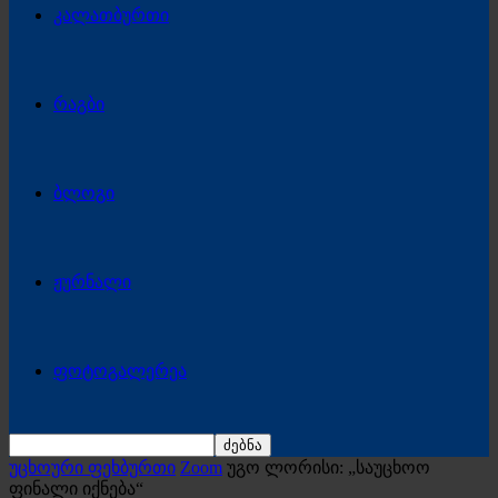
კალათბურთი
რაგბი
ბლოგი
ჟურნალი
ფოტოგალერეა
უცხოური ფეხბურთი
Zoom
უგო ლორისი: „საუცხოო
ფინალი იქნება“