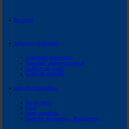
მთავარი
ქართული ფეხბურთი
ფეხბურთი ტფილისში
“ათიანის” ანთოლოგიიდან
გვეშველება რამე?
საუბრები ათიანში
უცხოური ფეხბურთი
Pro-ფ(ა)ილი
Zoom
დიდი ათიანები
უმადური პროფესია – მწვრთნელი