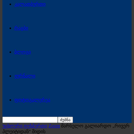
კალათბურთი
რაგბი
ბლოგი
ჟურნალი
ფოტოგალერეა
უცხოური ფეხბურთი
Zoom
მარსელო გალიარდო „რივერ
პლეიტიდან“ მიდის