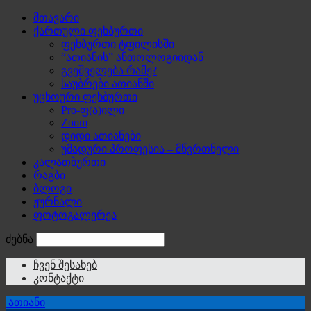
მთავარი
ქართული ფეხბურთი
ფეხბურთი ტფილისში
“ათიანის” ანთოლოგიიდან
გვეშველება რამე?
საუბრები ათიანში
უცხოური ფეხბურთი
Pro-ფ(ა)ილი
Zoom
დიდი ათიანები
უმადური პროფესია – მწვრთნელი
კალათბურთი
რაგბი
ბლოგი
ჟურნალი
ფოტოგალერეა
ძებნა
ჩვენ შესახებ
კონტაქტი
ათიანი