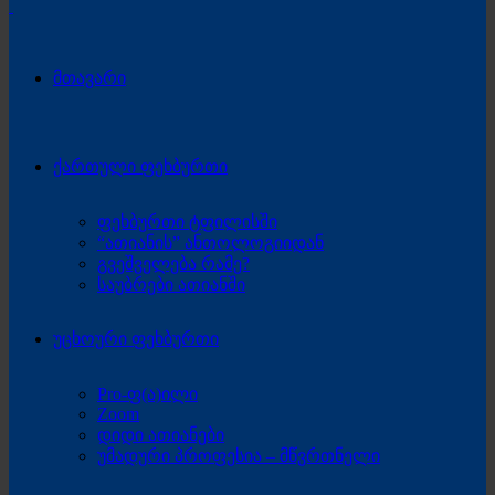
მთავარი
ქართული ფეხბურთი
ფეხბურთი ტფილისში
“ათიანის” ანთოლოგიიდან
გვეშველება რამე?
საუბრები ათიანში
უცხოური ფეხბურთი
Pro-ფ(ა)ილი
Zoom
დიდი ათიანები
უმადური პროფესია – მწვრთნელი