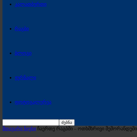
კალათბურთი
რაგბი
ბლოგი
ჟურნალი
ფოტოგალერეა
მთავარი ნიუსი
ჩაერთე რაგბში – ოთხმხრივი მემორანდუ