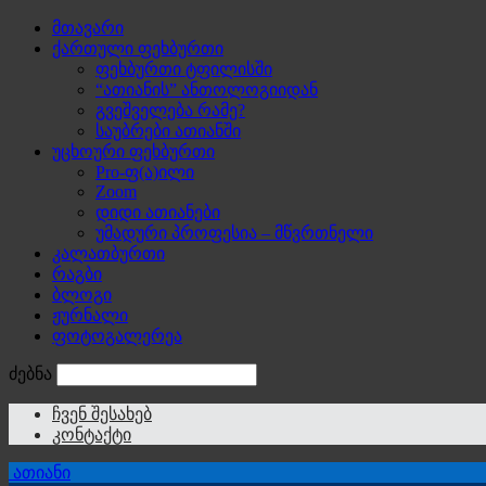
მთავარი
ქართული ფეხბურთი
ფეხბურთი ტფილისში
“ათიანის” ანთოლოგიიდან
გვეშველება რამე?
საუბრები ათიანში
უცხოური ფეხბურთი
Pro-ფ(ა)ილი
Zoom
დიდი ათიანები
უმადური პროფესია – მწვრთნელი
კალათბურთი
რაგბი
ბლოგი
ჟურნალი
ფოტოგალერეა
ძებნა
ჩვენ შესახებ
კონტაქტი
ათიანი