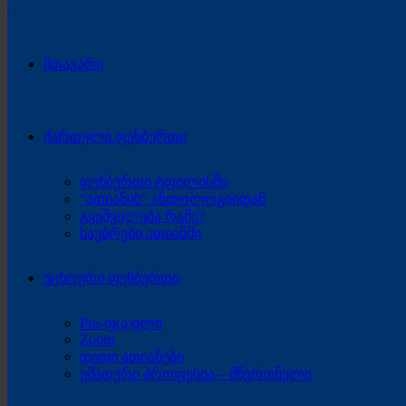
მთავარი
ქართული ფეხბურთი
ფეხბურთი ტფილისში
“ათიანის” ანთოლოგიიდან
გვეშველება რამე?
საუბრები ათიანში
უცხოური ფეხბურთი
Pro-ფ(ა)ილი
Zoom
დიდი ათიანები
უმადური პროფესია – მწვრთნელი