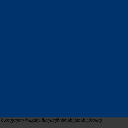
მი მსოფლიო რაგბის მაღალჩინოსნებთან ერთად