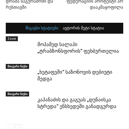
დრამა საგურამოში და
ფედერაციის პროტესტი არ
რუსთავში
დააკმაყოფილა
მსგავსი სტატიები
ავტორის მეტი სტატია
Zoom
მოჰამედ სალაჰი
„ტრაბზონსფორის“ ფეხბურთელია
მთავარი ნიუსი
„ხეტაფეში“ საზონოვის დებიუტი
შედგა
მთავარი ნიუსი
კაპანაძის და გაგუას „დუნაისკა
სტრედა“ ენსხედეში განადგურდა