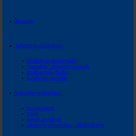
მთავარი
ქართული ფეხბურთი
ფეხბურთი ტფილისში
“ათიანის” ანთოლოგიიდან
გვეშველება რამე?
საუბრები ათიანში
უცხოური ფეხბურთი
Pro-ფ(ა)ილი
Zoom
დიდი ათიანები
უმადური პროფესია – მწვრთნელი