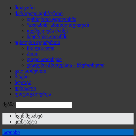
მთავარი
ქართული ფეხბურთი
ფეხბურთი ტფილისში
“ათიანის” ანთოლოგიიდან
გვეშველება რამე?
საუბრები ათიანში
უცხოური ფეხბურთი
Pro-ფ(ა)ილი
Zoom
დიდი ათიანები
უმადური პროფესია – მწვრთნელი
კალათბურთი
რაგბი
ბლოგი
ჟურნალი
ფოტოგალერეა
ძებნა
ჩვენ შესახებ
კონტაქტი
ათიანი