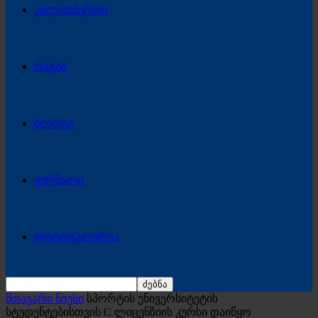
კალათბურთი
რაგბი
ბლოგი
ჟურნალი
ფოტოგალერეა
მთავარი ნიუსი
სპორტის უნივერსიტეტის
სტუდენტებისთვის C ლიცენზიის კურსი დაიწყო