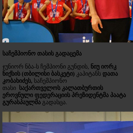
საჩემპიონო თასის გადაცემა
ჯუნიორ ნბა-ს ჩემპიონი გუნდის,
ნიუ იორკ
ნიქსის (თბილისი ბასკეტი)
კაპიტანს
დათა
კობახიძეს,
საჩემპიონო
თასი
საქართველოს
კალათბურთის
ეროვნული ფედერაციის პრეზიდენტმა
პაატა
გურასპაულმა
გადასცა.