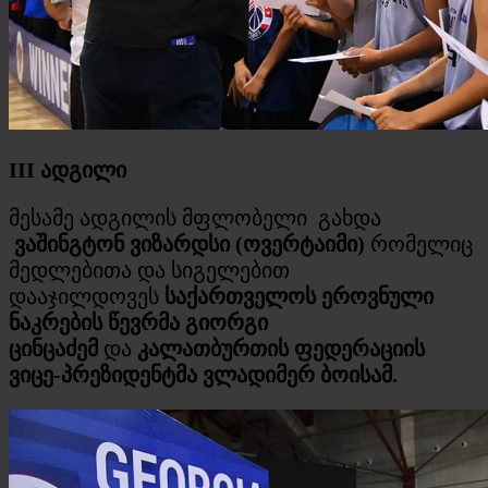
III
ადგილი
მესამე ადგილის მფლობელი გახდა
ვაშინგტონ ვიზარდსი (ოვერტაიმი)
რომელიც
მედლებითა და სიგელებით
დააჯილდოვეს
საქართველოს ეროვნული
ნაკრების წევრმა
გიორგი
ცინცაძემ
და
კალათბურთის ფედერაციის
ვიცე-პრეზიდენტმა ვლადიმერ ბოისამ.