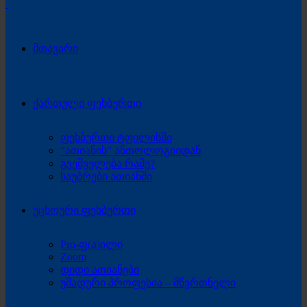
მთავარი
ქართული ფეხბურთი
ფეხბურთი ტფილისში
“ათიანის” ანთოლოგიიდან
გვეშველება რამე?
საუბრები ათიანში
უცხოური ფეხბურთი
Pro-ფ(ა)ილი
Zoom
დიდი ათიანები
უმადური პროფესია – მწვრთნელი