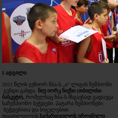
I
ადგილი
2021 წლის ჯუნიორ ნბა-ს „ა“ ლიგის ჩემპიონი
გუნდი გახდა
ნიუ იორკ ნიქსი (თბილისი
ბასკეტი),
რომელსაც ნბა-ს მსგავსად გადაეცა
საჩემპიონო ბეჭდები. პატარა ჩემპიონები
ბეჭდებითა და სიგელებით
დააჯილდოვეს
საქართველოს ეროვნული