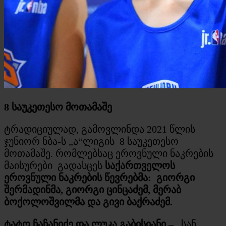
8 საუკეთესო მოთამაშე
ტრადიციულად, გამოვლინდა 2021 წლის
ჯუნიორ ნბა-ს „ა“ლიგის 8 საუკეთესო
მოთამაშე. რომლებსაც ეროვნული ნაკრების
მაისურები გადასცეს
საქართველოს
ეროვნული ნაკრების წევრებმა:
გიორგი
შერმადინმა, გიორგი ცინცაძემ, მერაბ
ბოქოლოშვილმა და გივი ბაქრაძემ.
ტატო ჩაჩანიძე და ლუკა გაბისიანი –
სან