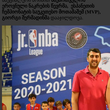
ეროვნული ნაკრების წევრმა, ესპანეთის
ჩემპიონატის საუკეთესო მოთამაშემ (
MVP)
,
გიორგი შერმადინმა
დააჯილდოვა.