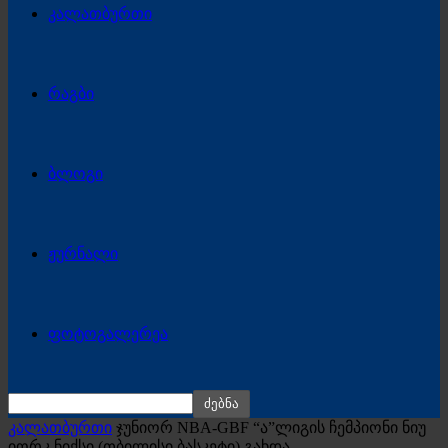
კალათბურთი
რაგბი
ბლოგი
ჟურნალი
ფოტოგალერეა
კალათბურთი
ჯუნიორ NBA-GBF “ა”ლიგის ჩემპიონი ნიუ
იორკ ნიქსი (თბილისი ბასკეტი) გახდა