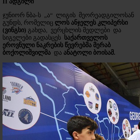
II
ადგილი
ჯუნიორ ნბა-ს „ა“ ლიგის მეორეადგილოსან
გუნდს, რომელიც
ლოს ანჯელეს კლიპერსი
(ვინგსი)
გახდა,
ვერცხლის მედლები და
სიგელები გადასცეს
საქართველოს
ეროვნული ნაკრების წევრებმა მერაბ
ბოქოლიშვილმა
და
ანატოლი ბოისამ.