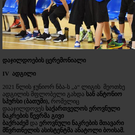
დაჯილდოების ცერემონიალი
IV
ადგილი
2021 წლის ჯუნიორ ნბა-ს „ა“ ლიგის მეოთხე
ადგილის მფლობელი გახდა
სან ანტონიო
სპურსი (ბათუმი),
რომელიც
დააჯილდოვეს
საქართველოს ეროვნული
ნაკრების წევრმა გივი
ბაქრაძემ
და
ეროვნული ნაკრების მთავარი
მწვრთნელის ასისტენტმა ანატოლი ბოისამ.