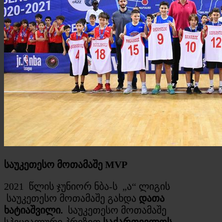
საუკეთესო მოთამაშე
MVP
2021 წლის ჯუნიორ ნბა-ს „ა“ ლიგის
საუკეთესო მოთამაშე გახდა
დათა
ხატიაშვილი.
საუკეთესო მოთამაშე
სპეციალური პრიზით
საქართველოს