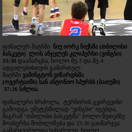
ფინალურ მატჩში
ნიუ იორკ ნიქსმა (თბილისი
ბასკეტი)
ლოს ანჯელეს კლიპერსი (ვინგსი)
33:30
დაამარცხა, ხოლო მე-3 და მე-4
ადგილებისთვის გამართულ
მატჩში
ვაშინგტონ ვიზარდსმა
(ოვერტაიმი) სან ანტონიო სპურსს (ბათუმი)
37:26 სძლია.
ფინალური ბრძოლა, ტურნირის გვირგვინი
გამოდგა. უმეტესწილად “ვინგსი” იგებდა,
მაგრამ “თბილისი ბასკეტმა” ბოლო წუთებზე
მოახერხა მობილიზება და 33:30 გაიმარჯვა.
გამარჯვებულთა სიხარული, ხოლო