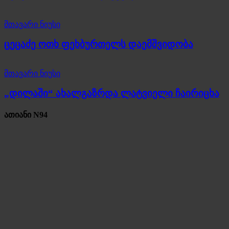
მთავარი ნიუსი
ცეცაძე ოთხ ფეხბურთელს დაემშვიდობა
მთავარი ნიუსი
„დილაში“ ახალგაზრდა ლატვიელი ჩაირიცხა
ათიანი N94