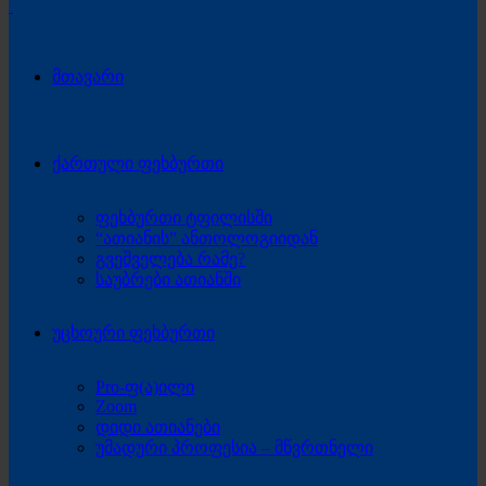
მთავარი
ქართული ფეხბურთი
ფეხბურთი ტფილისში
“ათიანის” ანთოლოგიიდან
გვეშველება რამე?
საუბრები ათიანში
უცხოური ფეხბურთი
Pro-ფ(ა)ილი
Zoom
დიდი ათიანები
უმადური პროფესია – მწვრთნელი