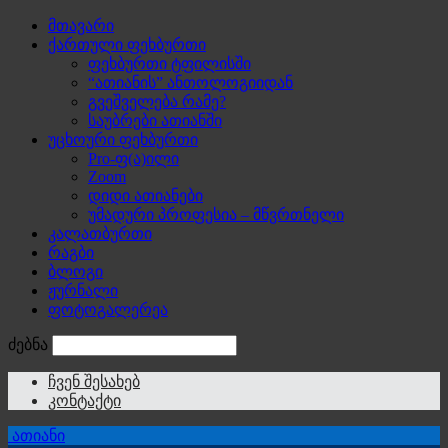
მთავარი
ქართული ფეხბურთი
ფეხბურთი ტფილისში
“ათიანის” ანთოლოგიიდან
გვეშველება რამე?
საუბრები ათიანში
უცხოური ფეხბურთი
Pro-ფ(ა)ილი
Zoom
დიდი ათიანები
უმადური პროფესია – მწვრთნელი
კალათბურთი
რაგბი
ბლოგი
ჟურნალი
ფოტოგალერეა
ძებნა
ჩვენ შესახებ
კონტაქტი
ათიანი