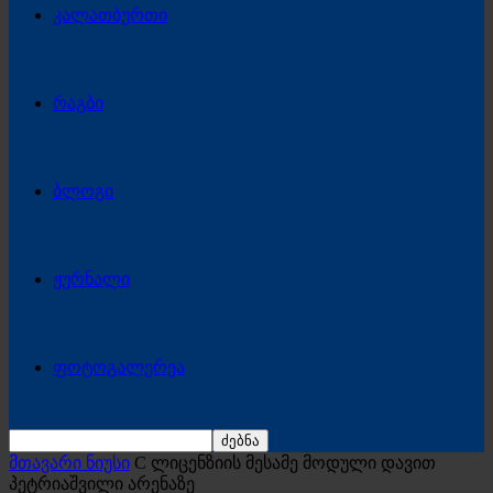
კალათბურთი
რაგბი
ბლოგი
ჟურნალი
ფოტოგალერეა
მთავარი ნიუსი
C ლიცენზიის მესამე მოდული დავით
პეტრიაშვილი არენაზე