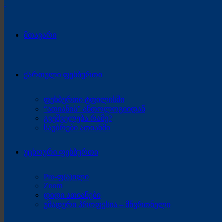
მთავარი
ქართული ფეხბურთი
ფეხბურთი ტფილისში
“ათიანის” ანთოლოგიიდან
გვეშველება რამე?
საუბრები ათიანში
უცხოური ფეხბურთი
Pro-ფ(ა)ილი
Zoom
დიდი ათიანები
უმადური პროფესია – მწვრთნელი