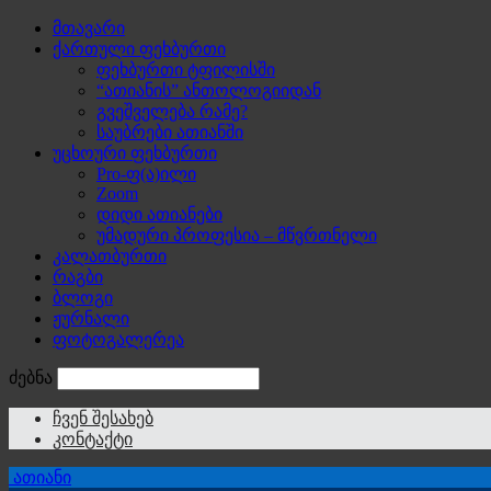
მთავარი
ქართული ფეხბურთი
ფეხბურთი ტფილისში
“ათიანის” ანთოლოგიიდან
გვეშველება რამე?
საუბრები ათიანში
უცხოური ფეხბურთი
Pro-ფ(ა)ილი
Zoom
დიდი ათიანები
უმადური პროფესია – მწვრთნელი
კალათბურთი
რაგბი
ბლოგი
ჟურნალი
ფოტოგალერეა
ძებნა
ჩვენ შესახებ
კონტაქტი
ათიანი