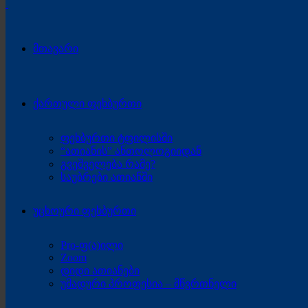
მთავარი
ქართული ფეხბურთი
ფეხბურთი ტფილისში
“ათიანის” ანთოლოგიიდან
გვეშველება რამე?
საუბრები ათიანში
უცხოური ფეხბურთი
Pro-ფ(ა)ილი
Zoom
დიდი ათიანები
უმადური პროფესია – მწვრთნელი