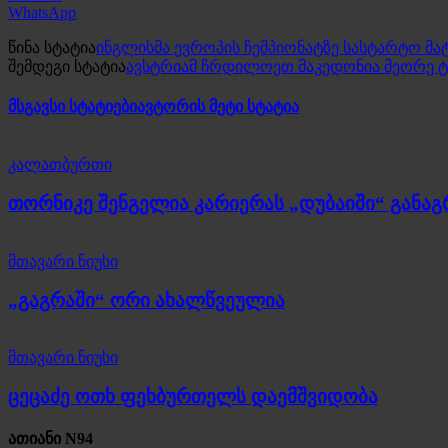
WhatsApp
წინა სტატია
ინგლისმა ევროპის ჩემპიონატზე სასტარტო მ
შემდეგი სტატია
ავსტრიამ ჩრდილოეთ მაკედონია მეორე ტა
მსგავსი სტატიები
ავტორის მეტი სტატია
კალათბურთი
თორნიკე შენგელია კარიერას „დუბაიში“ განა
მთავარი ნიუსი
„გაგრაში“ ორი ახალწვეულია
მთავარი ნიუსი
ცეცაძე ოთხ ფეხბურთელს დაემშვიდობა
ათიანი N94