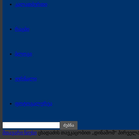
კალათბურთი
რაგბი
ბლოგი
ჟურნალი
ფოტოგალერეა
მთავარი ნიუსი
ცხადაძის თავკაცობით „დინამომ“ პირველა