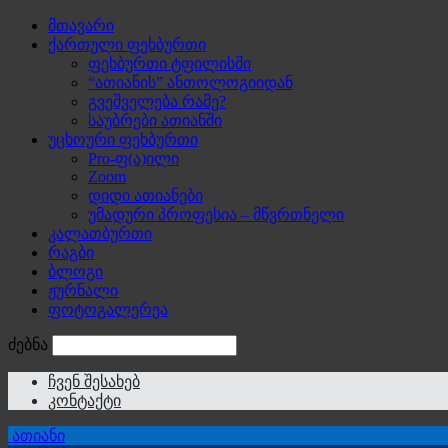
მთავარი
ქართული ფეხბურთი
ფეხბურთი ტფილისში
“ათიანის” ანთოლოგიიდან
გვეშველება რამე?
საუბრები ათიანში
უცხოური ფეხბურთი
Pro-ფ(ა)ილი
Zoom
დიდი ათიანები
უმადური პროფესია – მწვრთნელი
კალათბურთი
რაგბი
ბლოგი
ჟურნალი
ფოტოგალერეა
ძებნა
ჩვენ შესახებ
კონტაქტი
ათიანი