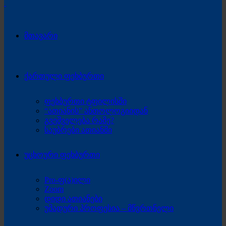
მთავარი
ქართული ფეხბურთი
ფეხბურთი ტფილისში
“ათიანის” ანთოლოგიიდან
გვეშველება რამე?
საუბრები ათიანში
უცხოური ფეხბურთი
Pro-ფ(ა)ილი
Zoom
დიდი ათიანები
უმადური პროფესია – მწვრთნელი