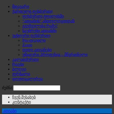
მთავარი
ქართული ფეხბურთი
ფეხბურთი ტფილისში
“ათიანის” ანთოლოგიიდან
გვეშველება რამე?
საუბრები ათიანში
უცხოური ფეხბურთი
Pro-ფ(ა)ილი
Zoom
დიდი ათიანები
უმადური პროფესია – მწვრთნელი
კალათბურთი
რაგბი
ბლოგი
ჟურნალი
ფოტოგალერეა
ძებნა
ჩვენ შესახებ
კონტაქტი
ათიანი