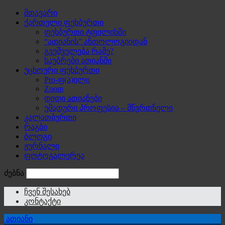
მთავარი
ქართული ფეხბურთი
ფეხბურთი ტფილისში
“ათიანის” ანთოლოგიიდან
გვეშველება რამე?
საუბრები ათიანში
უცხოური ფეხბურთი
Pro-ფ(ა)ილი
Zoom
დიდი ათიანები
უმადური პროფესია – მწვრთნელი
კალათბურთი
რაგბი
ბლოგი
ჟურნალი
ფოტოგალერეა
ძებნა
ჩვენ შესახებ
კონტაქტი
ათიანი