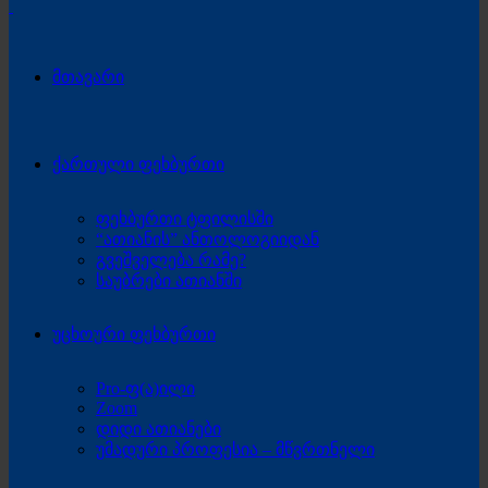
მთავარი
ქართული ფეხბურთი
ფეხბურთი ტფილისში
“ათიანის” ანთოლოგიიდან
გვეშველება რამე?
საუბრები ათიანში
უცხოური ფეხბურთი
Pro-ფ(ა)ილი
Zoom
დიდი ათიანები
უმადური პროფესია – მწვრთნელი