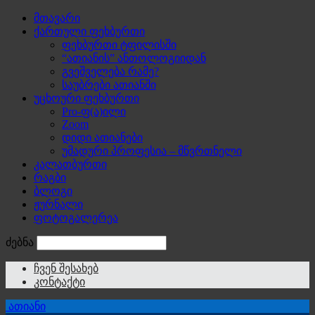
მთავარი
ქართული ფეხბურთი
ფეხბურთი ტფილისში
“ათიანის” ანთოლოგიიდან
გვეშველება რამე?
საუბრები ათიანში
უცხოური ფეხბურთი
Pro-ფ(ა)ილი
Zoom
დიდი ათიანები
უმადური პროფესია – მწვრთნელი
კალათბურთი
რაგბი
ბლოგი
ჟურნალი
ფოტოგალერეა
ძებნა
ჩვენ შესახებ
კონტაქტი
ათიანი