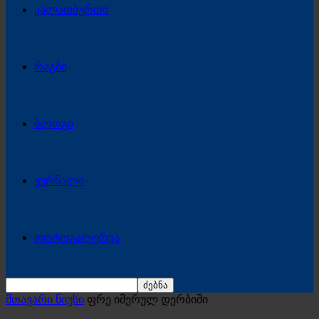
კალათბურთი
რაგბი
ბლოგი
ჟურნალი
ფოტოგალერეა
მთავარი ნიუსი
ფრე იმერულ დერბიში