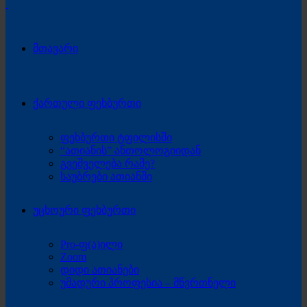
მთავარი
ქართული ფეხბურთი
ფეხბურთი ტფილისში
“ათიანის” ანთოლოგიიდან
გვეშველება რამე?
საუბრები ათიანში
უცხოური ფეხბურთი
Pro-ფ(ა)ილი
Zoom
დიდი ათიანები
უმადური პროფესია – მწვრთნელი