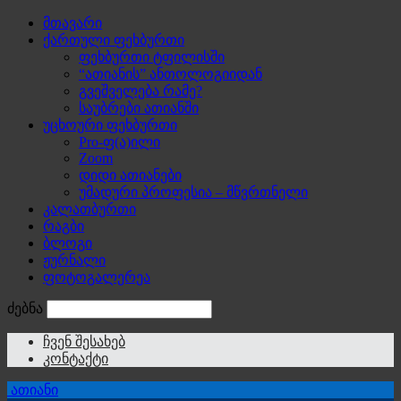
მთავარი
ქართული ფეხბურთი
ფეხბურთი ტფილისში
“ათიანის” ანთოლოგიიდან
გვეშველება რამე?
საუბრები ათიანში
უცხოური ფეხბურთი
Pro-ფ(ა)ილი
Zoom
დიდი ათიანები
უმადური პროფესია – მწვრთნელი
კალათბურთი
რაგბი
ბლოგი
ჟურნალი
ფოტოგალერეა
ძებნა
ჩვენ შესახებ
კონტაქტი
ათიანი