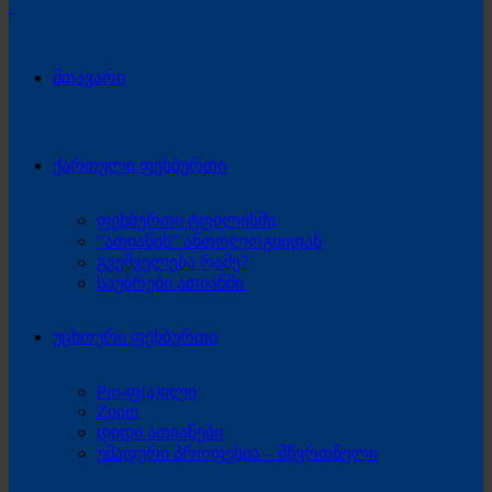
მთავარი
ქართული ფეხბურთი
ფეხბურთი ტფილისში
“ათიანის” ანთოლოგიიდან
გვეშველება რამე?
საუბრები ათიანში
უცხოური ფეხბურთი
Pro-ფ(ა)ილი
Zoom
დიდი ათიანები
უმადური პროფესია – მწვრთნელი