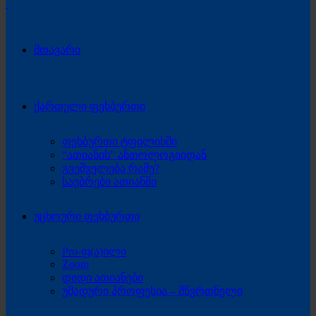
მთავარი
ქართული ფეხბურთი
ფეხბურთი ტფილისში
“ათიანის” ანთოლოგიიდან
გვეშველება რამე?
საუბრები ათიანში
უცხოური ფეხბურთი
Pro-ფ(ა)ილი
Zoom
დიდი ათიანები
უმადური პროფესია – მწვრთნელი