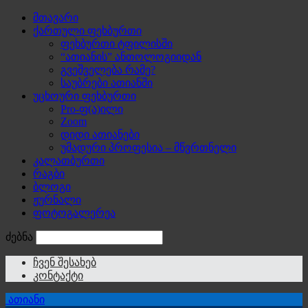
მთავარი
ქართული ფეხბურთი
ფეხბურთი ტფილისში
“ათიანის” ანთოლოგიიდან
გვეშველება რამე?
საუბრები ათიანში
უცხოური ფეხბურთი
Pro-ფ(ა)ილი
Zoom
დიდი ათიანები
უმადური პროფესია – მწვრთნელი
კალათბურთი
რაგბი
ბლოგი
ჟურნალი
ფოტოგალერეა
ძებნა
ჩვენ შესახებ
კონტაქტი
ათიანი