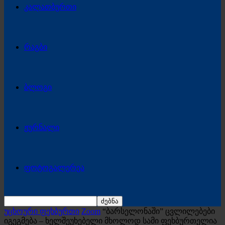
კალათბურთი
რაგბი
ბლოგი
ჟურნალი
ფოტოგალერეა
უცხოური ფეხბურთი
Zoom
“ბარსელონაში” ცვლილებები
იგეგმება – ხელშეუხებელი მხოლოდ სამი ფეხბურთელია