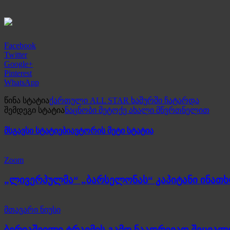
Facebook
Twitter
Google+
Pinterest
WhatsApp
წინა სტატია
ქართული ALL STAR ხაშურში ჩატარდა
შემდეგი სტატია
ნაცნობი მეტოქე ახალი მწვრთნელით
მსგავსი სტატიები
ავტორის მეტი სტატია
Zoom
„ლივერპულმა“ „ბარსელონას“ კაპიტანი ინათ
მთავარი ნიუსი
ბერიაშვილი ტრავმის გამო ნაადრევად შეცვალ