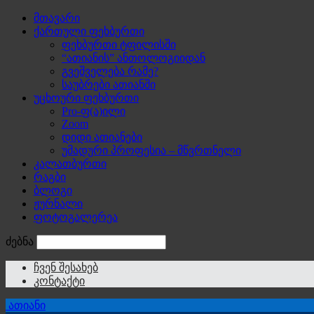
მთავარი
ქართული ფეხბურთი
ფეხბურთი ტფილისში
“ათიანის” ანთოლოგიიდან
გვეშველება რამე?
საუბრები ათიანში
უცხოური ფეხბურთი
Pro-ფ(ა)ილი
Zoom
დიდი ათიანები
უმადური პროფესია – მწვრთნელი
კალათბურთი
რაგბი
ბლოგი
ჟურნალი
ფოტოგალერეა
ძებნა
ჩვენ შესახებ
კონტაქტი
ათიანი