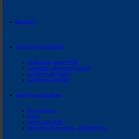
მთავარი
ქართული ფეხბურთი
ფეხბურთი ტფილისში
“ათიანის” ანთოლოგიიდან
გვეშველება რამე?
საუბრები ათიანში
უცხოური ფეხბურთი
Pro-ფ(ა)ილი
Zoom
დიდი ათიანები
უმადური პროფესია – მწვრთნელი