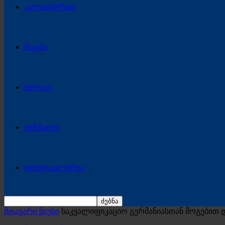
კალათბურთი
რაგბი
ბლოგი
ჟურნალი
ფოტოგალერეა
მთავარი ნიუსი
საკვალიფიკაციო გერმანიასთან მოგებით 