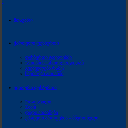
მთავარი
ქართული ფეხბურთი
ფეხბურთი ტფილისში
“ათიანის” ანთოლოგიიდან
გვეშველება რამე?
საუბრები ათიანში
უცხოური ფეხბურთი
Pro-ფ(ა)ილი
Zoom
დიდი ათიანები
უმადური პროფესია – მწვრთნელი