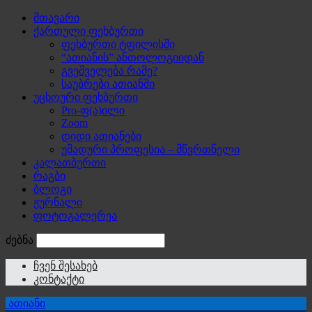
მთავარი
ქართული ფეხბურთი
ფეხბურთი ტფილისში
“ათიანის” ანთოლოგიიდან
გვეშველება რამე?
საუბრები ათიანში
უცხოური ფეხბურთი
Pro-ფ(ა)ილი
Zoom
დიდი ათიანები
უმადური პროფესია – მწვრთნელი
კალათბურთი
რაგბი
ბლოგი
ჟურნალი
ფოტოგალერეა
ძებნა
ჩვენ შესახებ
კონტაქტი
ათიანი