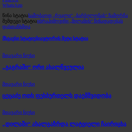
WhatsApp
წინა სტატია
საშობაოდ „რეალი“ „ბარსელონას“ ჩამორჩა
შემდეგი სტატია
იბრაჰიმოვიჩი „მილანის“ წინადადებას
დასთანხმდა
მსგავსი სტატიები
ავტორის მეტი სტატია
მთავარი ნიუსი
„გაგრაში“ ორი ახალწვეულია
მთავარი ნიუსი
ცეცაძე ოთხ ფეხბურთელს დაემშვიდობა
მთავარი ნიუსი
„დილაში“ ახალგაზრდა ლატვიელი ჩაირიცხა