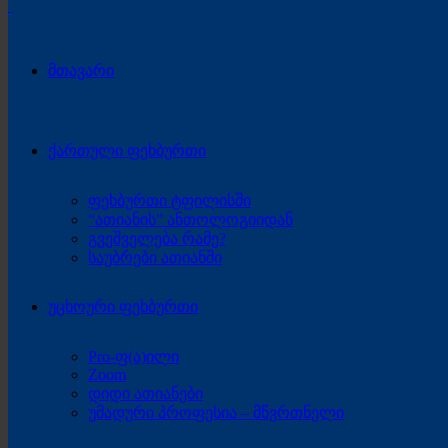
მთავარი
ქართული ფეხბურთი
ფეხბურთი ტფილისში
“ათიანის” ანთოლოგიიდან
გვეშველება რამე?
საუბრები ათიანში
უცხოური ფეხბურთი
Pro-ფ(ა)ილი
Zoom
დიდი ათიანები
უმადური პროფესია – მწვრთნელი