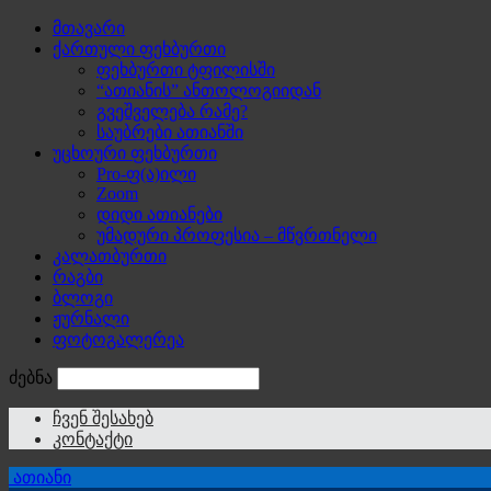
მთავარი
ქართული ფეხბურთი
ფეხბურთი ტფილისში
“ათიანის” ანთოლოგიიდან
გვეშველება რამე?
საუბრები ათიანში
უცხოური ფეხბურთი
Pro-ფ(ა)ილი
Zoom
დიდი ათიანები
უმადური პროფესია – მწვრთნელი
კალათბურთი
რაგბი
ბლოგი
ჟურნალი
ფოტოგალერეა
ძებნა
ჩვენ შესახებ
კონტაქტი
ათიანი