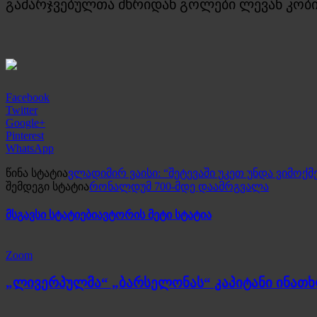
გამარჯვებულთა მხრიდან გოლები ლევან კობია
Facebook
Twitter
Google+
Pinterest
WhatsApp
წინა სტატია
ვლადიმირ ვაისი: “შეტევაში უკეთ უნდა ვიმოქ
შემდეგი სტატია
რონალდუმ 700-მდე დაამრგვალა
მსგავსი სტატიები
ავტორის მეტი სტატია
Zoom
„ლივერპულმა“ „ბარსელონას“ კაპიტანი ინათ