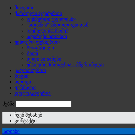
მთავარი
ქართული ფეხბურთი
ფეხბურთი ტფილისში
“ათიანის” ანთოლოგიიდან
გვეშველება რამე?
საუბრები ათიანში
უცხოური ფეხბურთი
Pro-ფ(ა)ილი
Zoom
დიდი ათიანები
უმადური პროფესია – მწვრთნელი
კალათბურთი
რაგბი
ბლოგი
ჟურნალი
ფოტოგალერეა
ძებნა
ჩვენ შესახებ
კონტაქტი
ათიანი