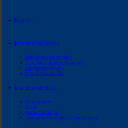
მთავარი
ქართული ფეხბურთი
ფეხბურთი ტფილისში
“ათიანის” ანთოლოგიიდან
გვეშველება რამე?
საუბრები ათიანში
უცხოური ფეხბურთი
Pro-ფ(ა)ილი
Zoom
დიდი ათიანები
უმადური პროფესია – მწვრთნელი