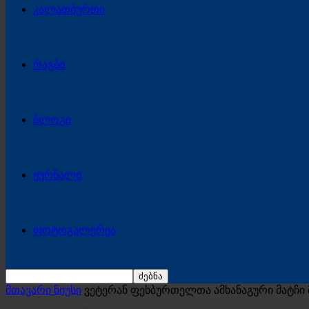
კალათბურთი
რაგბი
ბლოგი
ჟურნალი
ფოტოგალერეა
მთავარი ნიუსი
ვეტერან ფეხბურთელთა ამხანაგური მატჩი 