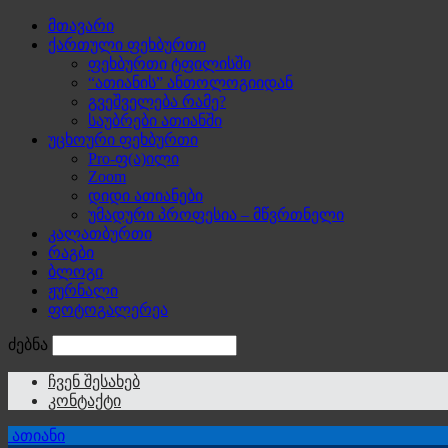
მთავარი
ქართული ფეხბურთი
ფეხბურთი ტფილისში
“ათიანის” ანთოლოგიიდან
გვეშველება რამე?
საუბრები ათიანში
უცხოური ფეხბურთი
Pro-ფ(ა)ილი
Zoom
დიდი ათიანები
უმადური პროფესია – მწვრთნელი
კალათბურთი
რაგბი
ბლოგი
ჟურნალი
ფოტოგალერეა
ძებნა
ჩვენ შესახებ
კონტაქტი
ათიანი