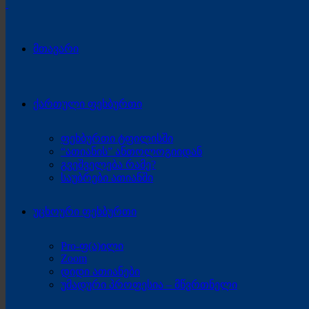
მთავარი
ქართული ფეხბურთი
ფეხბურთი ტფილისში
“ათიანის” ანთოლოგიიდან
გვეშველება რამე?
საუბრები ათიანში
უცხოური ფეხბურთი
Pro-ფ(ა)ილი
Zoom
დიდი ათიანები
უმადური პროფესია – მწვრთნელი