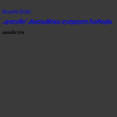
მთავარი ნიუსი
„დილაში“ ახალგაზრდა ლატვიელი ჩაირიცხა
ათიანი N94