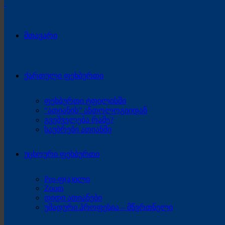
მთავარი
ქართული ფეხბურთი
ფეხბურთი ტფილისში
“ათიანის” ანთოლოგიიდან
გვეშველება რამე?
საუბრები ათიანში
უცხოური ფეხბურთი
Pro-ფ(ა)ილი
Zoom
დიდი ათიანები
უმადური პროფესია – მწვრთნელი