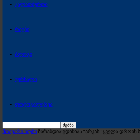
კალათბურთი
რაგბი
ბლოგი
ჟურნალი
ფოტოგალერეა
მთავარი ნიუსი
ზარანდია გდინიას “არკას” ყველა დროის