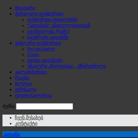
მთავარი
ქართული ფეხბურთი
ფეხბურთი ტფილისში
“ათიანის” ანთოლოგიიდან
გვეშველება რამე?
საუბრები ათიანში
უცხოური ფეხბურთი
Pro-ფ(ა)ილი
Zoom
დიდი ათიანები
უმადური პროფესია – მწვრთნელი
კალათბურთი
რაგბი
ბლოგი
ჟურნალი
ფოტოგალერეა
ძებნა
ჩვენ შესახებ
კონტაქტი
ათიანი