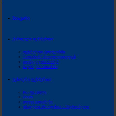
მთავარი
ქართული ფეხბურთი
ფეხბურთი ტფილისში
“ათიანის” ანთოლოგიიდან
გვეშველება რამე?
საუბრები ათიანში
უცხოური ფეხბურთი
Pro-ფ(ა)ილი
Zoom
დიდი ათიანები
უმადური პროფესია – მწვრთნელი