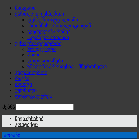
მთავარი
ქართული ფეხბურთი
ფეხბურთი ტფილისში
“ათიანის” ანთოლოგიიდან
გვეშველება რამე?
საუბრები ათიანში
უცხოური ფეხბურთი
Pro-ფ(ა)ილი
Zoom
დიდი ათიანები
უმადური პროფესია – მწვრთნელი
კალათბურთი
რაგბი
ბლოგი
ჟურნალი
ფოტოგალერეა
ძებნა
ჩვენ შესახებ
კონტაქტი
ათიანი