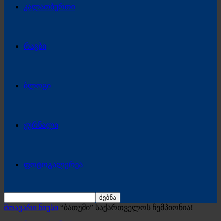
კალათბურთი
რაგბი
ბლოგი
ჟურნალი
ფოტოგალერეა
მთავარი ნიუსი
“ბათუმი” საქართველოს ჩემპიონია!