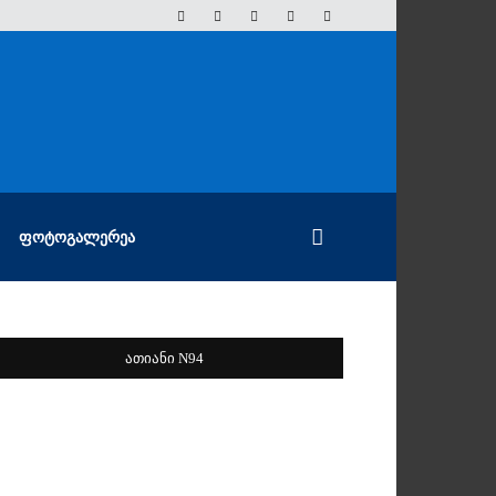
ᲤᲝᲢᲝᲒᲐᲚᲔᲠᲔᲐ
ათიანი N94