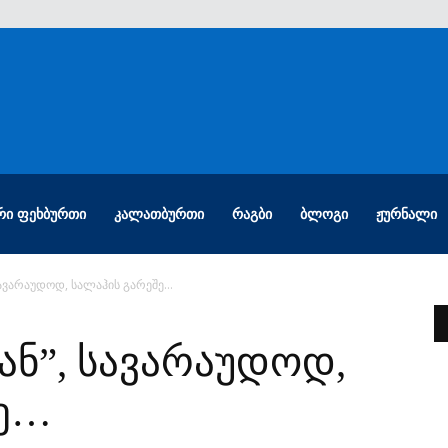
ᲠᲘ ᲤᲔᲮᲑᲣᲠᲗᲘ
ᲙᲐᲚᲐᲗᲑᲣᲠᲗᲘ
ᲠᲐᲒᲑᲘ
ᲑᲚᲝᲒᲘ
ᲟᲣᲠᲜᲐᲚᲘ
ავარაუდოდ, სალაჰის გარეშე…
ნ”, სავარაუდოდ,
შე…