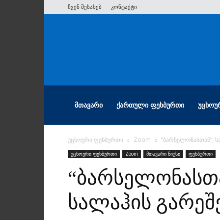
ჩვენ შესახებ
კონტაქტი
ათიანი
ᲛᲗᲐᲕᲐᲠᲘ
ᲥᲐᲠᲗᲣᲚᲘ ᲤᲔᲮᲑᲣᲠᲗᲘ
ᲣᲪᲮᲝᲣ
უცხოური ფეხბურთი
Zoom
“ბარსელონასთან”, ს
უცხოური ფეხბურთი
Zoom
მთავარი ნიუსი
ფეხბურთი
“ბარსელონასთა
სალაჰის გარე