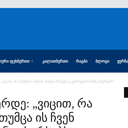
ᲝᲣᲠᲘ ᲤᲔᲮᲑᲣᲠᲗᲘ
ᲙᲐᲚᲐᲗᲑᲣᲠᲗᲘ
ᲠᲐᲒᲑᲘ
ᲑᲚᲝᲒᲘ
ᲟᲣᲠᲜ
ვიცით, რა შეუძლია მესის, თუმცა ის ჩვენ გაკვირვებას მაინც ახერხებს“
რდე: „ვიცით, რა
თუმცა ის ჩვენ