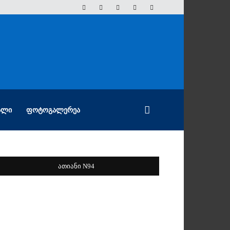
ᲐᲚᲘ
ᲤᲝᲢᲝᲒᲐᲚᲔᲠᲔᲐ
ათიანი N94