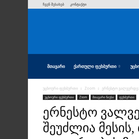
ჩვენ შესახებ
კონტაქტი
ათიანი
ᲛᲗᲐᲕᲐᲠᲘ
ᲥᲐᲠᲗᲣᲚᲘ ᲤᲔᲮᲑᲣᲠᲗᲘ
ᲣᲪᲮ
უცხოური ფეხბურთი
Zoom
ერნესტო ვალვერდე: „
უცხოური ფეხბურთი
Zoom
მთავარი ნიუსი
ფეხბურთი
ერნესტო ვალვე
შეუძლია მესის, 