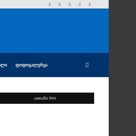
ᲐᲚᲘ
ᲤᲝᲢᲝᲒᲐᲚᲔᲠᲔᲐ
ათიანი N94