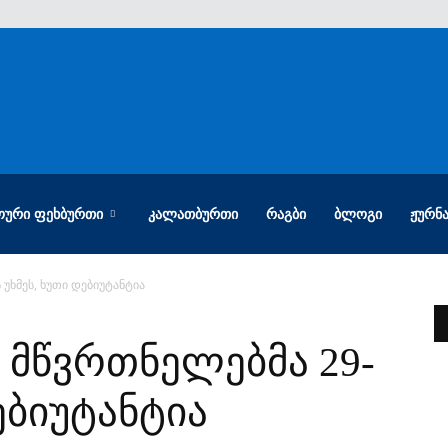
ᲝᲣᲠᲘ ᲤᲔᲮᲑᲣᲠᲗᲘ
ᲙᲐᲚᲐᲗᲑᲣᲠᲗᲘ
ᲠᲐᲒᲑᲘ
ᲑᲚᲝᲒᲘ
ᲟᲣᲠᲜ
 უხმეს, ხუთი დებიუტანტია
 მწვრთნელებმა 29-
დებიუტანტია