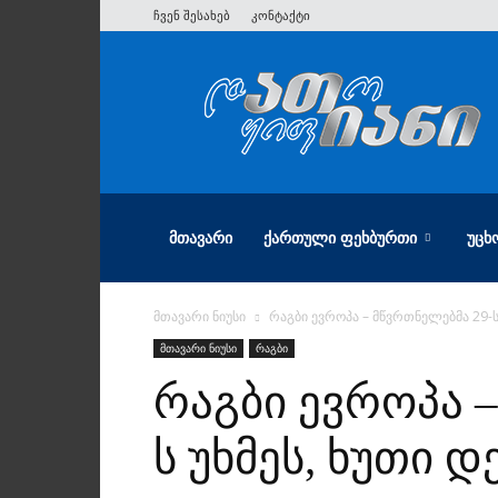
ჩვენ შესახებ
კონტაქტი
ათიანი
ᲛᲗᲐᲕᲐᲠᲘ
ᲥᲐᲠᲗᲣᲚᲘ ᲤᲔᲮᲑᲣᲠᲗᲘ
ᲣᲪᲮ
მთავარი ნიუსი
რაგბი ევროპა – მწვრთნელებმა 29-ს
მთავარი ნიუსი
რაგბი
რაგბი ევროპა –
ს უხმეს, ხუთი 