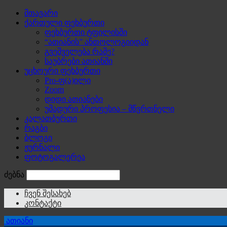
მთავარი
ქართული ფეხბურთი
ფეხბურთი ტფილისში
“ათიანის” ანთოლოგიიდან
გვეშველება რამე?
საუბრები ათიანში
უცხოური ფეხბურთი
Pro-ფ(ა)ილი
Zoom
დიდი ათიანები
უმადური პროფესია – მწვრთნელი
კალათბურთი
რაგბი
ბლოგი
ჟურნალი
ფოტოგალერეა
ძებნა
ჩვენ შესახებ
კონტაქტი
ათიანი