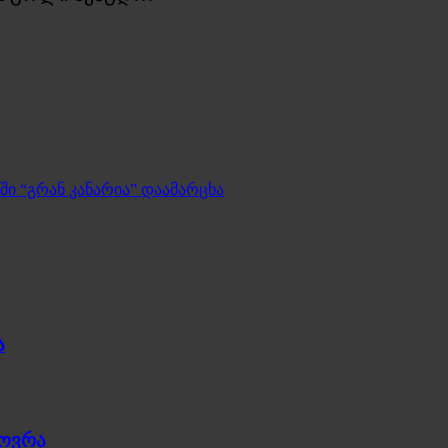
ში “გრან კანარია” დაამარცხა
ა
ხოვრა