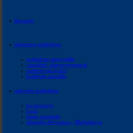
მთავარი
ქართული ფეხბურთი
ფეხბურთი ტფილისში
“ათიანის” ანთოლოგიიდან
გვეშველება რამე?
საუბრები ათიანში
უცხოური ფეხბურთი
Pro-ფ(ა)ილი
Zoom
დიდი ათიანები
უმადური პროფესია – მწვრთნელი