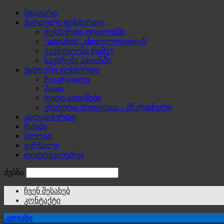
მთავარი
ქართული ფეხბურთი
ფეხბურთი ტფილისში
“ათიანის” ანთოლოგიიდან
გვეშველება რამე?
საუბრები ათიანში
უცხოური ფეხბურთი
Pro-ფ(ა)ილი
Zoom
დიდი ათიანები
უმადური პროფესია – მწვრთნელი
კალათბურთი
რაგბი
ბლოგი
ჟურნალი
ფოტოგალერეა
ძებნა
ჩვენ შესახებ
კონტაქტი
ათიანი