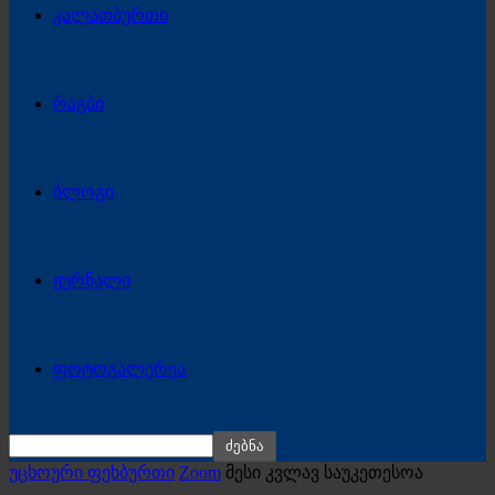
კალათბურთი
რაგბი
ბლოგი
ჟურნალი
ფოტოგალერეა
უცხოური ფეხბურთი
Zoom
მესი კვლავ საუკეთესოა