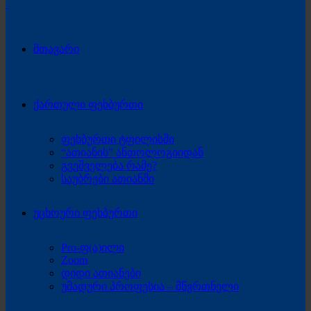
მთავარი
ქართული ფეხბურთი
ფეხბურთი ტფილისში
“ათიანის” ანთოლოგიიდან
გვეშველება რამე?
საუბრები ათიანში
უცხოური ფეხბურთი
Pro-ფ(ა)ილი
Zoom
დიდი ათიანები
უმადური პროფესია – მწვრთნელი