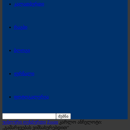
კალათბურთი
რაგბი
ბლოგი
ჟურნალი
ფოტოგალერეა
უცხოური ფეხბურთი
Zoom
კარლო ანჩელოტი:
„გამარჯვებას ვიმსახურებდით“