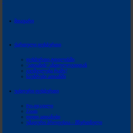
მთავარი
ქართული ფეხბურთი
ფეხბურთი ტფილისში
“ათიანის” ანთოლოგიიდან
გვეშველება რამე?
საუბრები ათიანში
უცხოური ფეხბურთი
Pro-ფ(ა)ილი
Zoom
დიდი ათიანები
უმადური პროფესია – მწვრთნელი