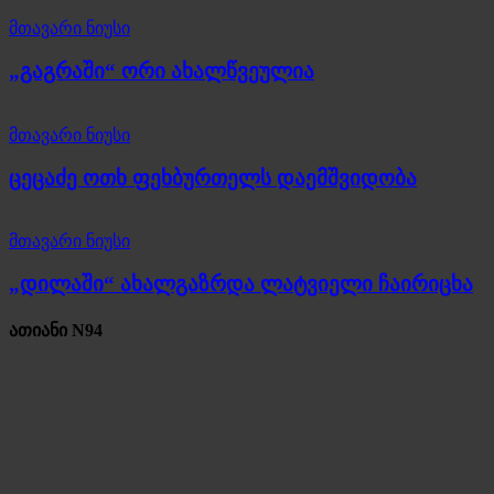
მთავარი ნიუსი
„გაგრაში“ ორი ახალწვეულია
მთავარი ნიუსი
ცეცაძე ოთხ ფეხბურთელს დაემშვიდობა
მთავარი ნიუსი
„დილაში“ ახალგაზრდა ლატვიელი ჩაირიცხა
ათიანი N94