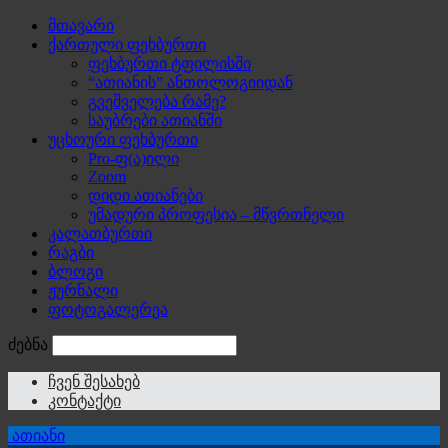
მთავარი
ქართული ფეხბურთი
ფეხბურთი ტფილისში
“ათიანის” ანთოლოგიიდან
გვეშველება რამე?
საუბრები ათიანში
უცხოური ფეხბურთი
Pro-ფ(ა)ილი
Zoom
დიდი ათიანები
უმადური პროფესია – მწვრთნელი
კალათბურთი
რაგბი
ბლოგი
ჟურნალი
ფოტოგალერეა
ძებნა
ჩვენ შესახებ
კონტაქტი
ათიანი