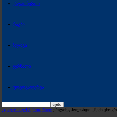
კალათბურთი
რაგბი
ბლოგი
ჟურნალი
ფოტოგალერეა
უცხოური ფეხბურთი
Zoom
ერლინგ ჰოლანდი: „ჩემი ცხოვრ