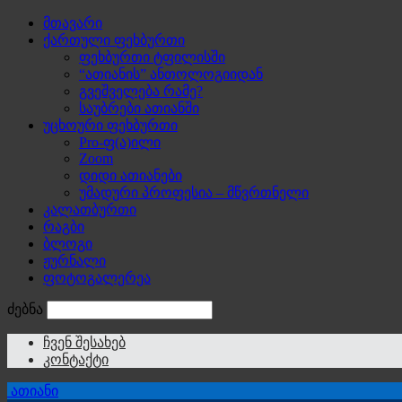
მთავარი
ქართული ფეხბურთი
ფეხბურთი ტფილისში
“ათიანის” ანთოლოგიიდან
გვეშველება რამე?
საუბრები ათიანში
უცხოური ფეხბურთი
Pro-ფ(ა)ილი
Zoom
დიდი ათიანები
უმადური პროფესია – მწვრთნელი
კალათბურთი
რაგბი
ბლოგი
ჟურნალი
ფოტოგალერეა
ძებნა
ჩვენ შესახებ
კონტაქტი
ათიანი