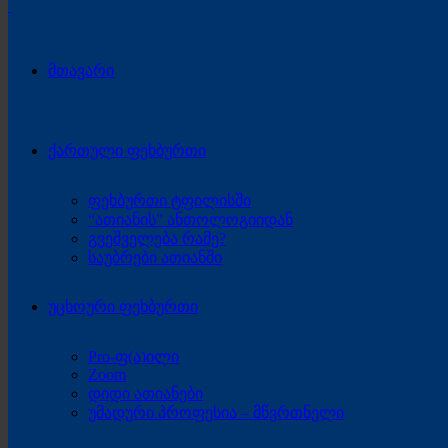
მთავარი
ქართული ფეხბურთი
ფეხბურთი ტფილისში
“ათიანის” ანთოლოგიიდან
გვეშველება რამე?
საუბრები ათიანში
უცხოური ფეხბურთი
Pro-ფ(ა)ილი
Zoom
დიდი ათიანები
უმადური პროფესია – მწვრთნელი