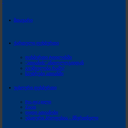
მთავარი
ქართული ფეხბურთი
ფეხბურთი ტფილისში
“ათიანის” ანთოლოგიიდან
გვეშველება რამე?
საუბრები ათიანში
უცხოური ფეხბურთი
Pro-ფ(ა)ილი
Zoom
დიდი ათიანები
უმადური პროფესია – მწვრთნელი