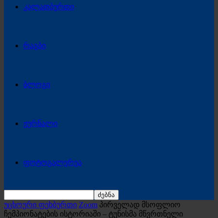
კალათბურთი
რაგბი
ბლოგი
ჟურნალი
ფოტოგალერეა
უცხოური ფეხბურთი
Zoom
პირველად მსოფლიო
ჩემპიონატების ისტორიაში – ტუნისმა მწვრთნელი