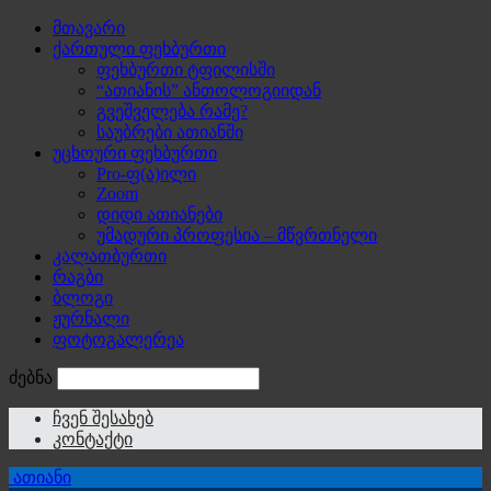
მთავარი
ქართული ფეხბურთი
ფეხბურთი ტფილისში
“ათიანის” ანთოლოგიიდან
გვეშველება რამე?
საუბრები ათიანში
უცხოური ფეხბურთი
Pro-ფ(ა)ილი
Zoom
დიდი ათიანები
უმადური პროფესია – მწვრთნელი
კალათბურთი
რაგბი
ბლოგი
ჟურნალი
ფოტოგალერეა
ძებნა
ჩვენ შესახებ
კონტაქტი
ათიანი