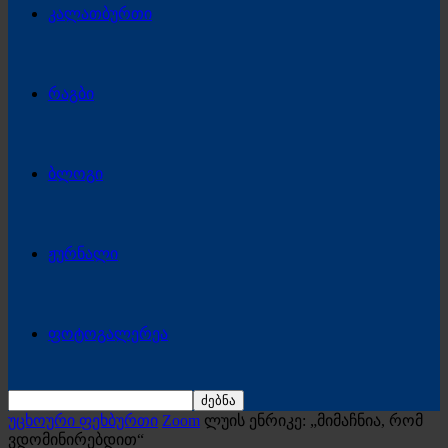
კალათბურთი
რაგბი
ბლოგი
ჟურნალი
ფოტოგალერეა
უცხოური ფეხბურთი
Zoom
ლუის ენრიკე: „მიმაჩნია, რომ
ვდომინირებდით“