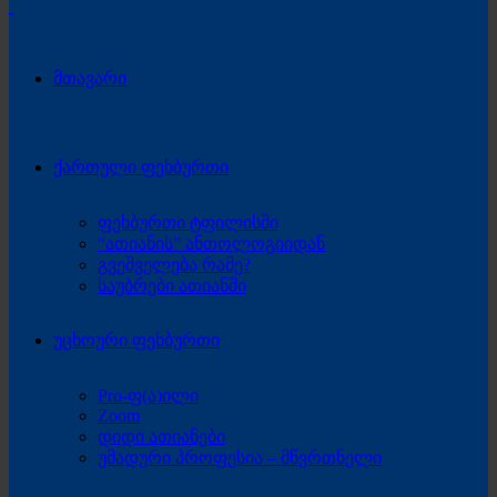
მთავარი
ქართული ფეხბურთი
ფეხბურთი ტფილისში
“ათიანის” ანთოლოგიიდან
გვეშველება რამე?
საუბრები ათიანში
უცხოური ფეხბურთი
Pro-ფ(ა)ილი
Zoom
დიდი ათიანები
უმადური პროფესია – მწვრთნელი