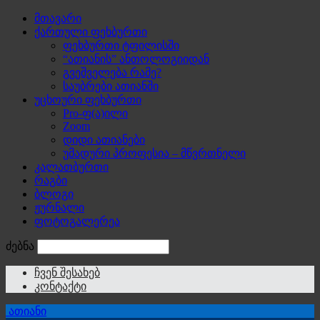
მთავარი
ქართული ფეხბურთი
ფეხბურთი ტფილისში
“ათიანის” ანთოლოგიიდან
გვეშველება რამე?
საუბრები ათიანში
უცხოური ფეხბურთი
Pro-ფ(ა)ილი
Zoom
დიდი ათიანები
უმადური პროფესია – მწვრთნელი
კალათბურთი
რაგბი
ბლოგი
ჟურნალი
ფოტოგალერეა
ძებნა
ჩვენ შესახებ
კონტაქტი
ათიანი