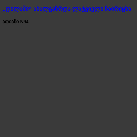
„დილაში“ ახალგაზრდა ლატვიელი ჩაირიცხა
ათიანი N94