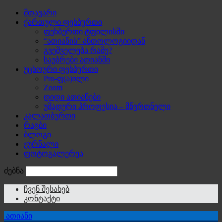
მთავარი
ქართული ფეხბურთი
ფეხბურთი ტფილისში
“ათიანის” ანთოლოგიიდან
გვეშველება რამე?
საუბრები ათიანში
უცხოური ფეხბურთი
Pro-ფ(ა)ილი
Zoom
დიდი ათიანები
უმადური პროფესია – მწვრთნელი
კალათბურთი
რაგბი
ბლოგი
ჟურნალი
ფოტოგალერეა
ძებნა
ჩვენ შესახებ
კონტაქტი
ათიანი