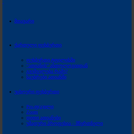
მთავარი
ქართული ფეხბურთი
ფეხბურთი ტფილისში
“ათიანის” ანთოლოგიიდან
გვეშველება რამე?
საუბრები ათიანში
უცხოური ფეხბურთი
Pro-ფ(ა)ილი
Zoom
დიდი ათიანები
უმადური პროფესია – მწვრთნელი