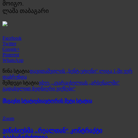
მოიგო.
ლაშა თაბაგარი
Facebook
Twitter
Google+
Pinterest
WhatsApp
წინა სტატია
დავითაშვილის „სენტ-ეტიენი“ ლიგა 1-ში ვერ
დაბრუნდა
შემდეგი სტატია
ებუე: „კვარაცხელიას „არსენალში“
გადასვლით ბედნიერი ვიქნები“
მსგავსი სტატიები
ავტორის მეტი სტატია
Zoom
ვინისიუსმა „რეალთან“ კონტრაქტი
გაახანგრძლივა