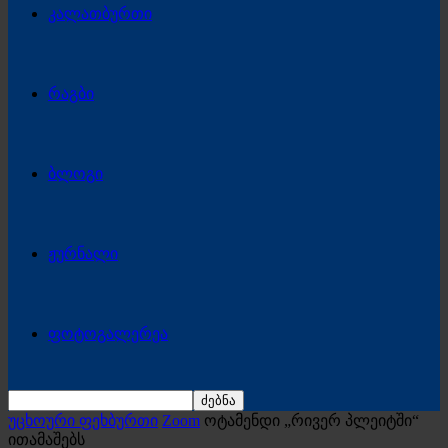
კალათბურთი
რაგბი
ბლოგი
ჟურნალი
ფოტოგალერეა
უცხოური ფეხბურთი
Zoom
ოტამენდი „რივერ პლეიტში“
ითამაშებს