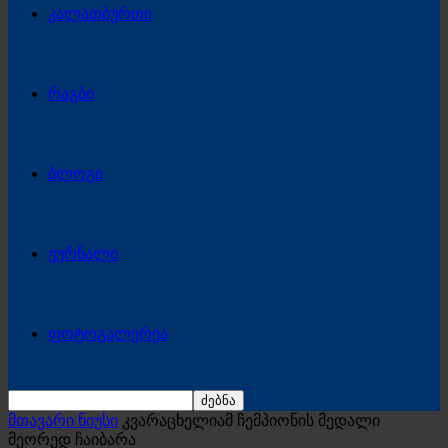
კალათბურთი
რაგბი
ბლოგი
ჟურნალი
ფოტოგალერეა
მთავარი ნიუსი
კვარაცხელიამ ჩემპიონის მედალი
მეორედ ჩაიბარა