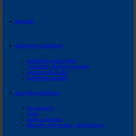
მთავარი
ქართული ფეხბურთი
ფეხბურთი ტფილისში
“ათიანის” ანთოლოგიიდან
გვეშველება რამე?
საუბრები ათიანში
უცხოური ფეხბურთი
Pro-ფ(ა)ილი
Zoom
დიდი ათიანები
უმადური პროფესია – მწვრთნელი