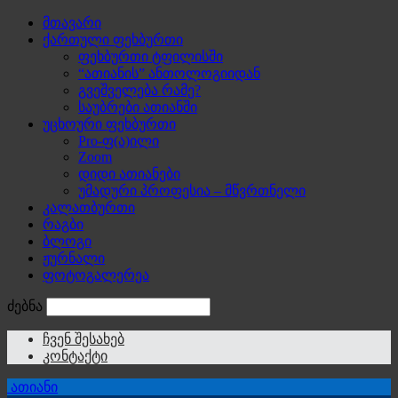
მთავარი
ქართული ფეხბურთი
ფეხბურთი ტფილისში
“ათიანის” ანთოლოგიიდან
გვეშველება რამე?
საუბრები ათიანში
უცხოური ფეხბურთი
Pro-ფ(ა)ილი
Zoom
დიდი ათიანები
უმადური პროფესია – მწვრთნელი
კალათბურთი
რაგბი
ბლოგი
ჟურნალი
ფოტოგალერეა
ძებნა
ჩვენ შესახებ
კონტაქტი
ათიანი