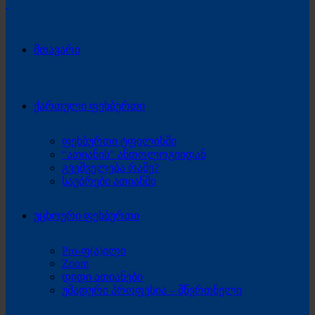
მთავარი
ქართული ფეხბურთი
ფეხბურთი ტფილისში
“ათიანის” ანთოლოგიიდან
გვეშველება რამე?
საუბრები ათიანში
უცხოური ფეხბურთი
Pro-ფ(ა)ილი
Zoom
დიდი ათიანები
უმადური პროფესია – მწვრთნელი