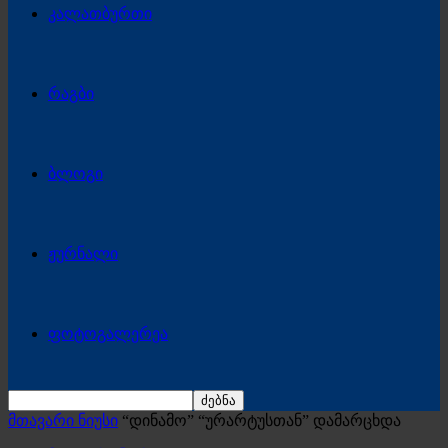
კალათბურთი
რაგბი
ბლოგი
ჟურნალი
ფოტოგალერეა
მთავარი ნიუსი
“დინამო” “ურარტუსთან” დამარცხდა