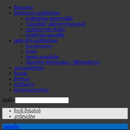
მთავარი
ქართული ფეხბურთი
ფეხბურთი ტფილისში
“ათიანის” ანთოლოგიიდან
გვეშველება რამე?
საუბრები ათიანში
უცხოური ფეხბურთი
Pro-ფ(ა)ილი
Zoom
დიდი ათიანები
უმადური პროფესია – მწვრთნელი
კალათბურთი
რაგბი
ბლოგი
ჟურნალი
ფოტოგალერეა
ძებნა
ჩვენ შესახებ
კონტაქტი
ათიანი