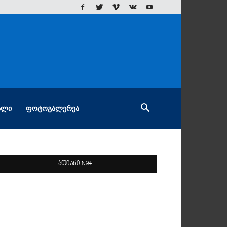
ᲐᲚᲘ
ᲤᲝᲢᲝᲒᲐᲚᲔᲠᲔᲐ
ათიანი N94