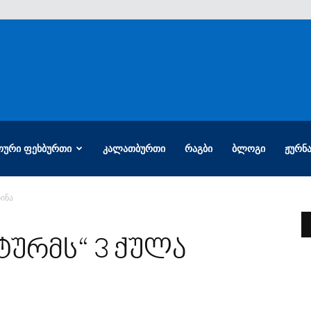
ᲝᲣᲠᲘ ᲤᲔᲮᲑᲣᲠᲗᲘ
ᲙᲐᲚᲐᲗᲑᲣᲠᲗᲘ
ᲠᲐᲒᲑᲘ
ᲑᲚᲝᲒᲘ
ᲟᲣᲠᲜ
ბინა
ტურმს“ 3 ქულა