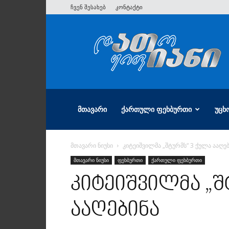
ჩვენ შესახებ
კონტაქტი
ათიანი
ᲛᲗᲐᲕᲐᲠᲘ
ᲥᲐᲠᲗᲣᲚᲘ ᲤᲔᲮᲑᲣᲠᲗᲘ
ᲣᲪᲮ
მთავარი ნიუსი
კიტეიშვილმა „შტურმს“ 3 ქულა ააღე
მთავარი ნიუსი
ფეხბურთი
ქართული ფეხბურთი
კიტეიშვილმა „შ
ააღებინა