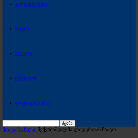
კალათბურთი
რაგბი
ბლოგი
ჟურნალი
ფოტოგალერეა
მთავარი ნიუსი
მექვაბიშვილმა ლიდერთან წააგო