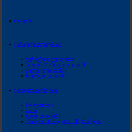
მთავარი
ქართული ფეხბურთი
ფეხბურთი ტფილისში
“ათიანის” ანთოლოგიიდან
გვეშველება რამე?
საუბრები ათიანში
უცხოური ფეხბურთი
Pro-ფ(ა)ილი
Zoom
დიდი ათიანები
უმადური პროფესია – მწვრთნელი