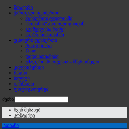
მთავარი
ქართული ფეხბურთი
ფეხბურთი ტფილისში
“ათიანის” ანთოლოგიიდან
გვეშველება რამე?
საუბრები ათიანში
უცხოური ფეხბურთი
Pro-ფ(ა)ილი
Zoom
დიდი ათიანები
უმადური პროფესია – მწვრთნელი
კალათბურთი
რაგბი
ბლოგი
ჟურნალი
ფოტოგალერეა
ძებნა
ჩვენ შესახებ
კონტაქტი
ათიანი