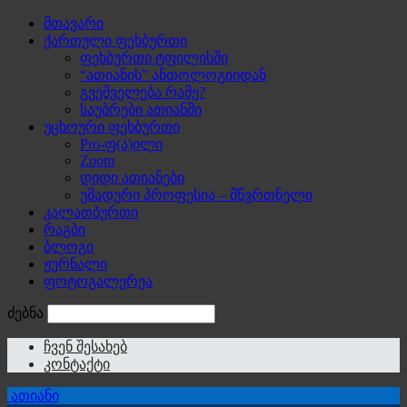
მთავარი
ქართული ფეხბურთი
ფეხბურთი ტფილისში
“ათიანის” ანთოლოგიიდან
გვეშველება რამე?
საუბრები ათიანში
უცხოური ფეხბურთი
Pro-ფ(ა)ილი
Zoom
დიდი ათიანები
უმადური პროფესია – მწვრთნელი
კალათბურთი
რაგბი
ბლოგი
ჟურნალი
ფოტოგალერეა
ძებნა
ჩვენ შესახებ
კონტაქტი
ათიანი