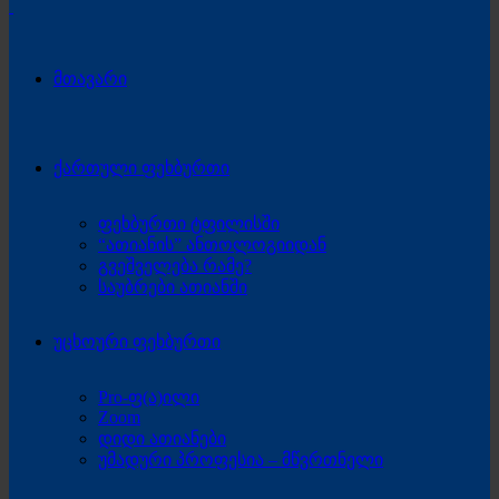
მთავარი
ქართული ფეხბურთი
ფეხბურთი ტფილისში
“ათიანის” ანთოლოგიიდან
გვეშველება რამე?
საუბრები ათიანში
უცხოური ფეხბურთი
Pro-ფ(ა)ილი
Zoom
დიდი ათიანები
უმადური პროფესია – მწვრთნელი