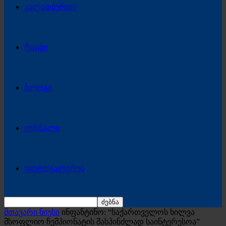
კალათბურთი
რაგბი
ბლოგი
ჟურნალი
ფოტოგალერეა
მთავარი ნიუსი
ინფანტინო: “საქართველოს ხილვა
მსოფლიო ჩემპიონატის მასპინძლად საინტერესოა”