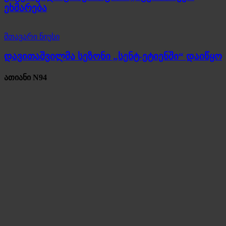
ეხმარება
მთავარი ნიუსი
დავითაშვილმა სეზონი „სენტ-ეტიენში“ დაიწყო
ათიანი N94