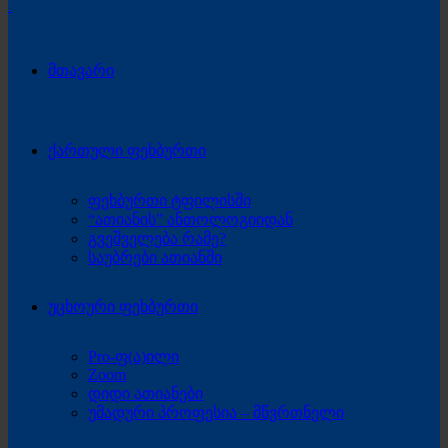
მთავარი
ქართული ფეხბურთი
ფეხბურთი ტფილისში
“ათიანის” ანთოლოგიიდან
გვეშველება რამე?
საუბრები ათიანში
უცხოური ფეხბურთი
Pro-ფ(ა)ილი
Zoom
დიდი ათიანები
უმადური პროფესია – მწვრთნელი