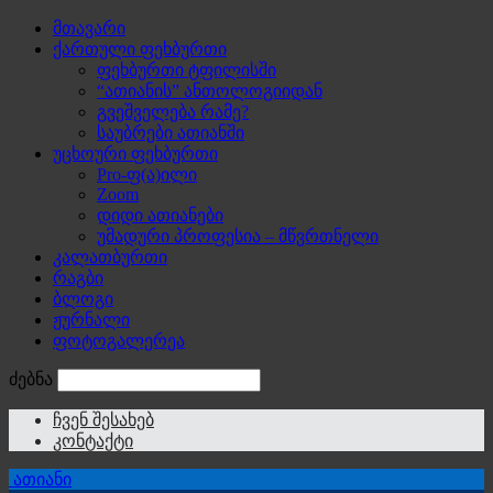
მთავარი
ქართული ფეხბურთი
ფეხბურთი ტფილისში
“ათიანის” ანთოლოგიიდან
გვეშველება რამე?
საუბრები ათიანში
უცხოური ფეხბურთი
Pro-ფ(ა)ილი
Zoom
დიდი ათიანები
უმადური პროფესია – მწვრთნელი
კალათბურთი
რაგბი
ბლოგი
ჟურნალი
ფოტოგალერეა
ძებნა
ჩვენ შესახებ
კონტაქტი
ათიანი