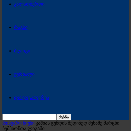
კალათბურთი
რაგბი
ბლოგი
ჟურნალი
ფოტოგალერეა
მთავარი ნიუსი
კაშიას გუნდის ზედიზედ მესამე მარცხი
ჩემპიონთა ლიგაში