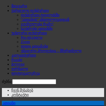
მთავარი
ქართული ფეხბურთი
ფეხბურთი ტფილისში
“ათიანის” ანთოლოგიიდან
გვეშველება რამე?
საუბრები ათიანში
უცხოური ფეხბურთი
Pro-ფ(ა)ილი
Zoom
დიდი ათიანები
უმადური პროფესია – მწვრთნელი
კალათბურთი
რაგბი
ბლოგი
ჟურნალი
ფოტოგალერეა
ძებნა
ჩვენ შესახებ
კონტაქტი
ათიანი