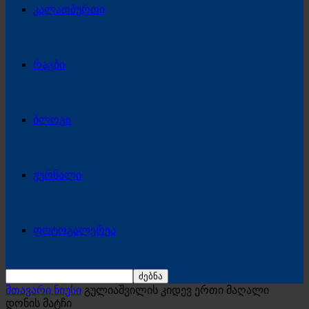
კალათბურთი
რაგბი
ბლოგი
ჟურნალი
ფოტოგალერეა
მთავარი ნიუსი
გულიაშვილის კიდევ ერთი მაღალი
დონის მატჩი