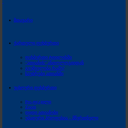
მთავარი
ქართული ფეხბურთი
ფეხბურთი ტფილისში
“ათიანის” ანთოლოგიიდან
გვეშველება რამე?
საუბრები ათიანში
უცხოური ფეხბურთი
Pro-ფ(ა)ილი
Zoom
დიდი ათიანები
უმადური პროფესია – მწვრთნელი