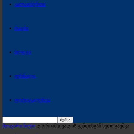
კალათბურთი
რაგბი
ბლოგი
ჟურნალი
ფოტოგალერეა
მთავარი ნიუსი
ლორიამ დვალის გუნდისგან ხუთი გაუშვა