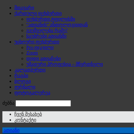
მთავარი
ქართული ფეხბურთი
ფეხბურთი ტფილისში
“ათიანის” ანთოლოგიიდან
გვეშველება რამე?
საუბრები ათიანში
უცხოური ფეხბურთი
Pro-ფ(ა)ილი
Zoom
დიდი ათიანები
უმადური პროფესია – მწვრთნელი
კალათბურთი
რაგბი
ბლოგი
ჟურნალი
ფოტოგალერეა
ძებნა
ჩვენ შესახებ
კონტაქტი
ათიანი