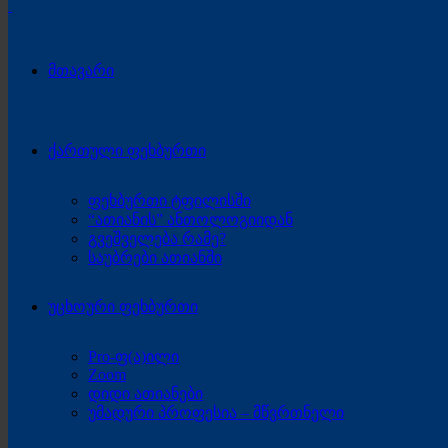
მთავარი
ქართული ფეხბურთი
ფეხბურთი ტფილისში
“ათიანის” ანთოლოგიიდან
გვეშველება რამე?
საუბრები ათიანში
უცხოური ფეხბურთი
Pro-ფ(ა)ილი
Zoom
დიდი ათიანები
უმადური პროფესია – მწვრთნელი