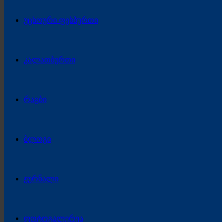
უცხოური ფეხბურთი
კალათბურთი
რაგბი
ბლოგი
ჟურნალი
ფოტოგალერეა