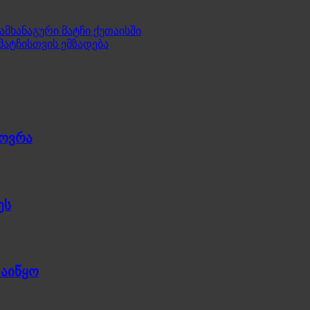
ამხანაგური მატჩი ქუთაისში
ატჩისთვის ემზადება
ხოვრა
ეს
დაიწყო