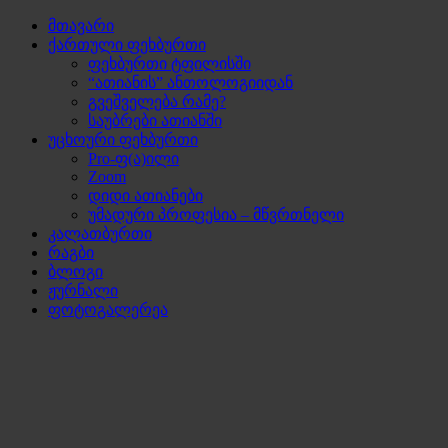
მთავარი
ქართული ფეხბურთი
ფეხბურთი ტფილისში
“ათიანის” ანთოლოგიიდან
გვეშველება რამე?
საუბრები ათიანში
უცხოური ფეხბურთი
Pro-ფ(ა)ილი
Zoom
დიდი ათიანები
უმადური პროფესია – მწვრთნელი
კალათბურთი
რაგბი
ბლოგი
ჟურნალი
ფოტოგალერეა