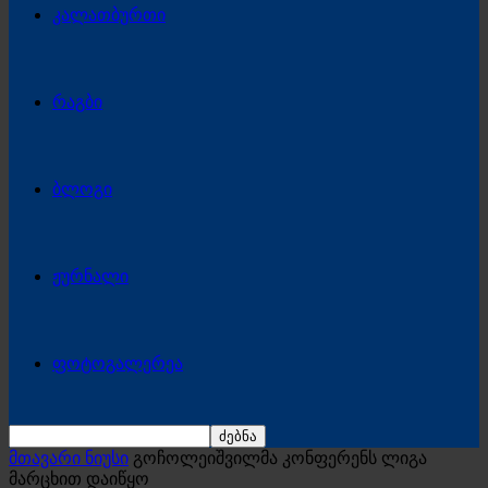
კალათბურთი
რაგბი
ბლოგი
ჟურნალი
ფოტოგალერეა
მთავარი ნიუსი
გოჩოლეიშვილმა კონფერენს ლიგა
მარცხით დაიწყო