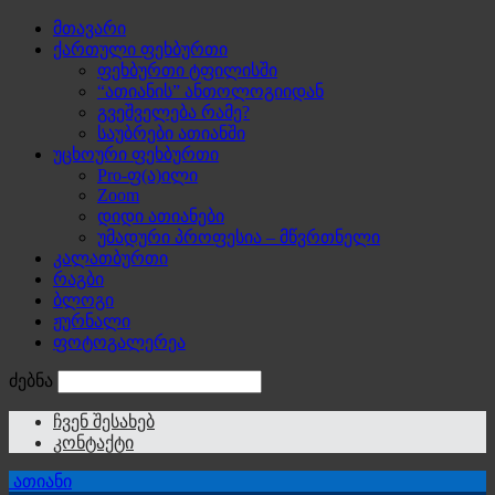
მთავარი
ქართული ფეხბურთი
ფეხბურთი ტფილისში
“ათიანის” ანთოლოგიიდან
გვეშველება რამე?
საუბრები ათიანში
უცხოური ფეხბურთი
Pro-ფ(ა)ილი
Zoom
დიდი ათიანები
უმადური პროფესია – მწვრთნელი
კალათბურთი
რაგბი
ბლოგი
ჟურნალი
ფოტოგალერეა
ძებნა
ჩვენ შესახებ
კონტაქტი
ათიანი