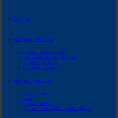
მთავარი
ქართული ფეხბურთი
ფეხბურთი ტფილისში
“ათიანის” ანთოლოგიიდან
გვეშველება რამე?
საუბრები ათიანში
უცხოური ფეხბურთი
Pro-ფ(ა)ილი
Zoom
დიდი ათიანები
უმადური პროფესია – მწვრთნელი