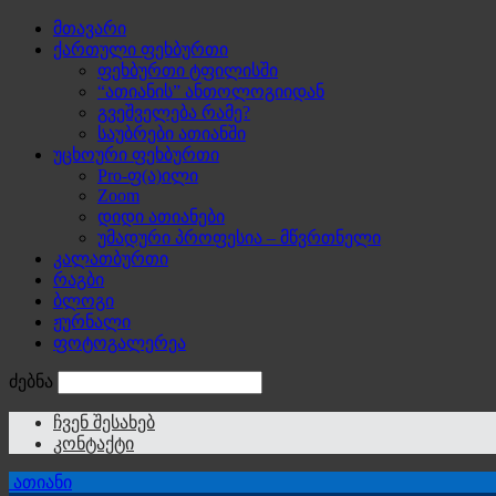
მთავარი
ქართული ფეხბურთი
ფეხბურთი ტფილისში
“ათიანის” ანთოლოგიიდან
გვეშველება რამე?
საუბრები ათიანში
უცხოური ფეხბურთი
Pro-ფ(ა)ილი
Zoom
დიდი ათიანები
უმადური პროფესია – მწვრთნელი
კალათბურთი
რაგბი
ბლოგი
ჟურნალი
ფოტოგალერეა
ძებნა
ჩვენ შესახებ
კონტაქტი
ათიანი