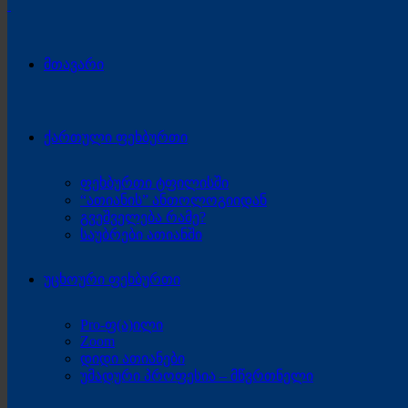
მთავარი
ქართული ფეხბურთი
ფეხბურთი ტფილისში
“ათიანის” ანთოლოგიიდან
გვეშველება რამე?
საუბრები ათიანში
უცხოური ფეხბურთი
Pro-ფ(ა)ილი
Zoom
დიდი ათიანები
უმადური პროფესია – მწვრთნელი