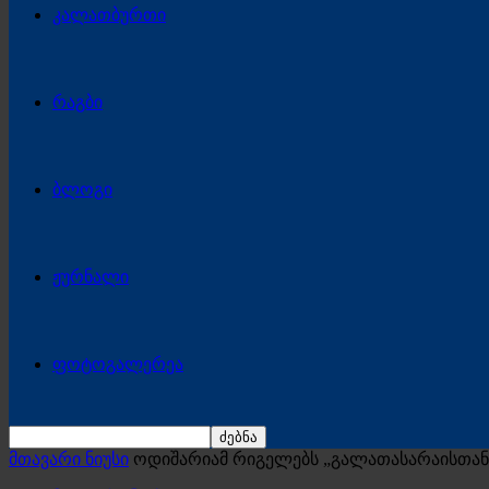
კალათბურთი
რაგბი
ბლოგი
ჟურნალი
ფოტოგალერეა
მთავარი ნიუსი
ოდიშარიამ რიგელებს „გალათასარაისთან“