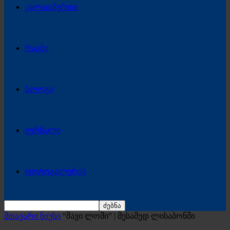
კალათბურთი
რაგბი
ბლოგი
ჟურნალი
ფოტოგალერეა
მთავარი ნიუსი
“შავი ლომი” | მესამედ ლისაბონში