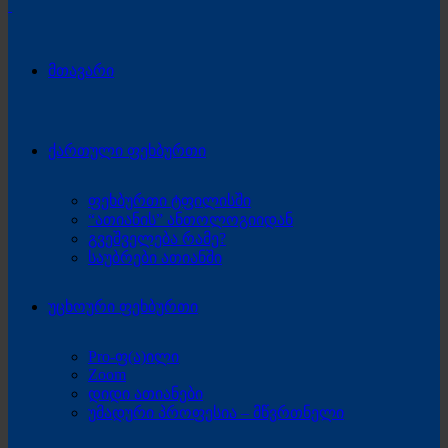
მთავარი
ქართული ფეხბურთი
ფეხბურთი ტფილისში
“ათიანის” ანთოლოგიიდან
გვეშველება რამე?
საუბრები ათიანში
უცხოური ფეხბურთი
Pro-ფ(ა)ილი
Zoom
დიდი ათიანები
უმადური პროფესია – მწვრთნელი