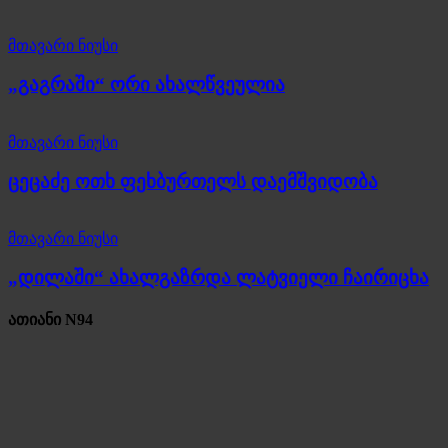
მთავარი ნიუსი
„გაგრაში“ ორი ახალწვეულია
მთავარი ნიუსი
ცეცაძე ოთხ ფეხბურთელს დაემშვიდობა
მთავარი ნიუსი
„დილაში“ ახალგაზრდა ლატვიელი ჩაირიცხა
ათიანი N94