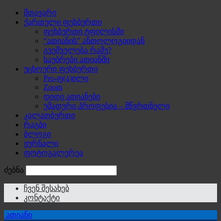
მთავარი
ქართული ფეხბურთი
ფეხბურთი ტფილისში
“ათიანის” ანთოლოგიიდან
გვეშველება რამე?
საუბრები ათიანში
უცხოური ფეხბურთი
Pro-ფ(ა)ილი
Zoom
დიდი ათიანები
უმადური პროფესია – მწვრთნელი
კალათბურთი
რაგბი
ბლოგი
ჟურნალი
ფოტოგალერეა
ძებნა
ჩვენ შესახებ
კონტაქტი
ათიანი