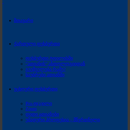
მთავარი
ქართული ფეხბურთი
ფეხბურთი ტფილისში
“ათიანის” ანთოლოგიიდან
გვეშველება რამე?
საუბრები ათიანში
უცხოური ფეხბურთი
Pro-ფ(ა)ილი
Zoom
დიდი ათიანები
უმადური პროფესია – მწვრთნელი