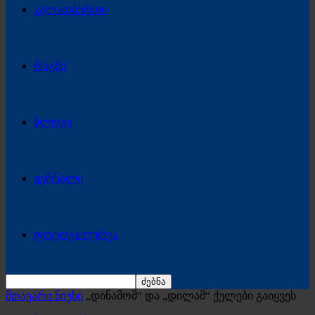
კალათბურთი
რაგბი
ბლოგი
ჟურნალი
ფოტოგალერეა
მთავარი ნიუსი
„დინამომ“ და „დილამ“ ქულები გაიყვეს