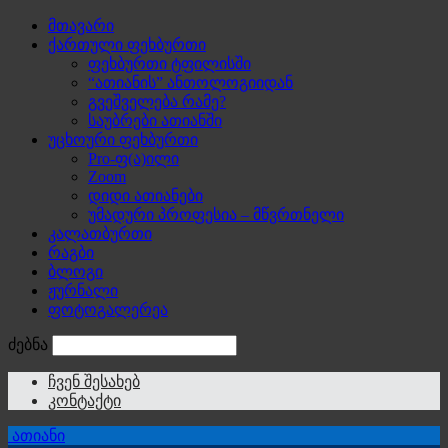
მთავარი
ქართული ფეხბურთი
ფეხბურთი ტფილისში
“ათიანის” ანთოლოგიიდან
გვეშველება რამე?
საუბრები ათიანში
უცხოური ფეხბურთი
Pro-ფ(ა)ილი
Zoom
დიდი ათიანები
უმადური პროფესია – მწვრთნელი
კალათბურთი
რაგბი
ბლოგი
ჟურნალი
ფოტოგალერეა
ძებნა
ჩვენ შესახებ
კონტაქტი
ათიანი