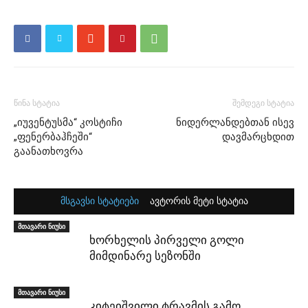
წინა სტატია
შემდეგი სტატია
„იუვენტუსმა“ კოსტიჩი
ნიდერლანდებთან ისევ
„ფენერბაჰჩეში“
დავმარცხდით
გაანათხოვრა
მსგავსი სტატიები
ავტორის მეტი სტატია
მთავარი ნიუსი
ხორხელის პირველი გოლი
მიმდინარე სეზონში
მთავარი ნიუსი
კიტეიშვილი ტრავმის გამო