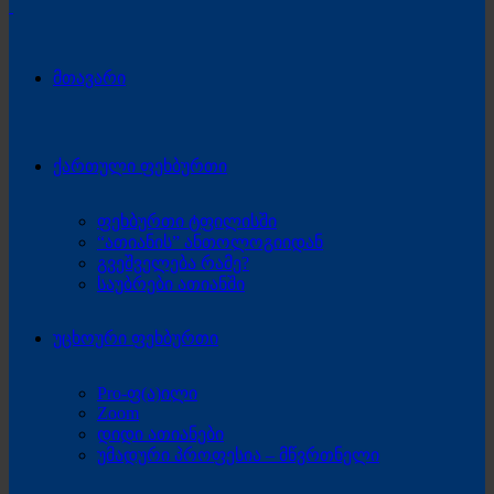
მთავარი
ქართული ფეხბურთი
ფეხბურთი ტფილისში
“ათიანის” ანთოლოგიიდან
გვეშველება რამე?
საუბრები ათიანში
უცხოური ფეხბურთი
Pro-ფ(ა)ილი
Zoom
დიდი ათიანები
უმადური პროფესია – მწვრთნელი