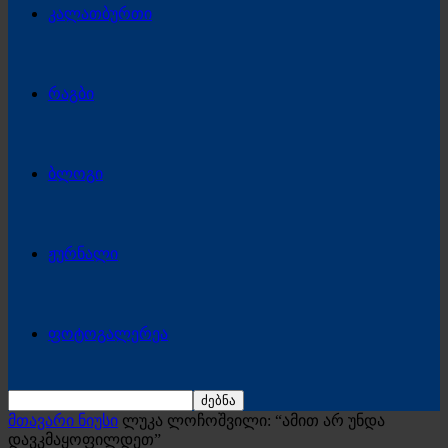
კალათბურთი
რაგბი
ბლოგი
ჟურნალი
ფოტოგალერეა
მთავარი ნიუსი
ლუკა ლოჩოშვილი: “ამით არ უნდა
დავკმაყოფილდეთ”