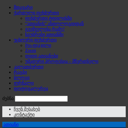
მთავარი
ქართული ფეხბურთი
ფეხბურთი ტფილისში
“ათიანის” ანთოლოგიიდან
გვეშველება რამე?
საუბრები ათიანში
უცხოური ფეხბურთი
Pro-ფ(ა)ილი
Zoom
დიდი ათიანები
უმადური პროფესია – მწვრთნელი
კალათბურთი
რაგბი
ბლოგი
ჟურნალი
ფოტოგალერეა
ძებნა
ჩვენ შესახებ
კონტაქტი
ათიანი