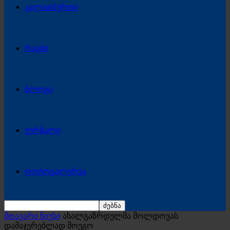
კალათბურთი
რაგბი
ბლოგი
ჟურნალი
ფოტოგალერეა
მთავარი ნიუსი
ახალგაზრდულმა მოლდოვას
დამაჯერებლად მოუგო