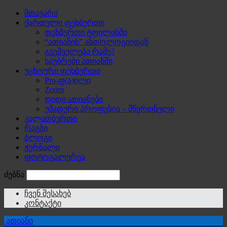
მთავარი
ქართული ფეხბურთი
ფეხბურთი ტფილისში
“ათიანის” ანთოლოგიიდან
გვეშველება რამე?
საუბრები ათიანში
უცხოური ფეხბურთი
Pro-ფ(ა)ილი
Zoom
დიდი ათიანები
უმადური პროფესია – მწვრთნელი
კალათბურთი
რაგბი
ბლოგი
ჟურნალი
ფოტოგალერეა
ძებნა
ჩვენ შესახებ
კონტაქტი
ათიანი