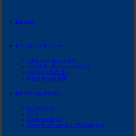
მთავარი
ქართული ფეხბურთი
ფეხბურთი ტფილისში
“ათიანის” ანთოლოგიიდან
გვეშველება რამე?
საუბრები ათიანში
უცხოური ფეხბურთი
Pro-ფ(ა)ილი
Zoom
დიდი ათიანები
უმადური პროფესია – მწვრთნელი