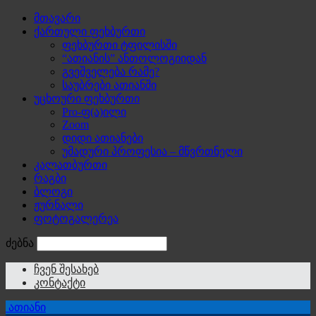
მთავარი
ქართული ფეხბურთი
ფეხბურთი ტფილისში
“ათიანის” ანთოლოგიიდან
გვეშველება რამე?
საუბრები ათიანში
უცხოური ფეხბურთი
Pro-ფ(ა)ილი
Zoom
დიდი ათიანები
უმადური პროფესია – მწვრთნელი
კალათბურთი
რაგბი
ბლოგი
ჟურნალი
ფოტოგალერეა
ძებნა
ჩვენ შესახებ
კონტაქტი
ათიანი