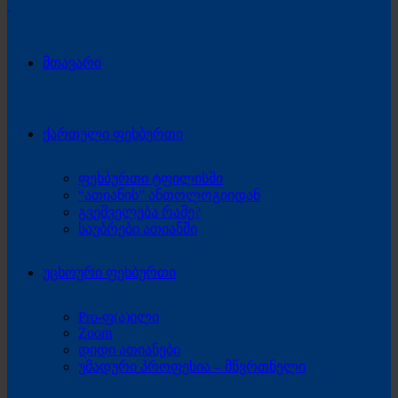
მთავარი
ქართული ფეხბურთი
ფეხბურთი ტფილისში
“ათიანის” ანთოლოგიიდან
გვეშველება რამე?
საუბრები ათიანში
უცხოური ფეხბურთი
Pro-ფ(ა)ილი
Zoom
დიდი ათიანები
უმადური პროფესია – მწვრთნელი