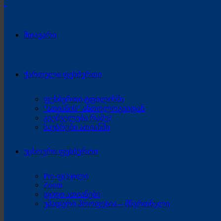
მთავარი
ქართული ფეხბურთი
ფეხბურთი ტფილისში
“ათიანის” ანთოლოგიიდან
გვეშველება რამე?
საუბრები ათიანში
უცხოური ფეხბურთი
Pro-ფ(ა)ილი
Zoom
დიდი ათიანები
უმადური პროფესია – მწვრთნელი