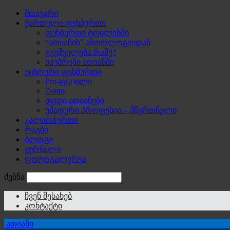
მთავარი
ქართული ფეხბურთი
ფეხბურთი ტფილისში
“ათიანის” ანთოლოგიიდან
გვეშველება რამე?
საუბრები ათიანში
უცხოური ფეხბურთი
Pro-ფ(ა)ილი
Zoom
დიდი ათიანები
უმადური პროფესია – მწვრთნელი
კალათბურთი
რაგბი
ბლოგი
ჟურნალი
ფოტოგალერეა
ძებნა
ჩვენ შესახებ
კონტაქტი
ათიანი