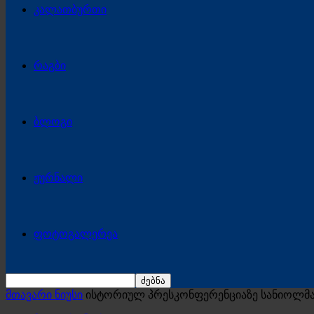
კალათბურთი
რაგბი
ბლოგი
ჟურნალი
ფოტოგალერეა
მთავარი ნიუსი
ისტორიულ პრესკონფერენციაზე სანიოლმა 